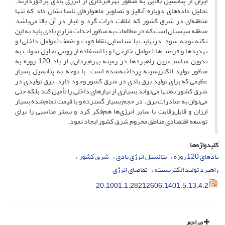
ایران از پتانسیل بالایی به منظور بهره‌برداری از انرژی بادی برخوردارند.
تحلیل داده‌های دوباره آنالیز و تصاویر ماهواره‌ای ناسا نشان داد که تنها
منطقه‌ای در شرق کشور که غلظت ذرات گرد و غبار در آن بالا می‌باشد,
منطقه سیستان است که در مطالعات به منظور احداث مزارع بادی باید به این
نکته توجه شود. درنهایت با شناسایی نقاط قوت و ضعف (عوامل داخلی) و
تهدیدها و فرصت‌ها (عوامل خارجی) و با استفاده از روش تحلیل سوات به
تدوین مناسب‌ترین راهبردها در زمینه بهره‌برداری از باد 120 روزه به
منظور تولید الکتریسیته پرداخته‌شده است. با توجه به پتانسیل بسیار
عظیمی که برای تولید برق بادی در شرق کشور وجود دارد، برق تولیدی در
شرق کشور نه‌تنها می‌تواند بسیاری از نیازهای داخلی را تأمین کند بلکه حتی
می‌توان به صادرات برق، در حجم بسیار گسترده و با قیمت تمام‌شده بسیار
ارزان و قابل‌رقابت با سایر انرژی‌ها هم‌فکر کرد و بستر مناسبی را برای
توسعه اقتصادی مناطق محروم شرق کشور ایجاد نمود.
کلیدواژه‌ها
بادهای 120 روزه
پتانسیل انرژی بادی
شرق کشور
راهبرد تولید الکتریسیته
تقاضای انرژی
20.1001.1.28212606.1401.5.13.4.2
مراجع