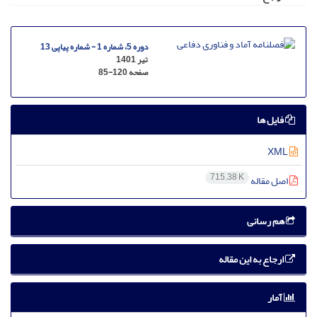
دوره 5، شماره 1 - شماره پیاپی 13
تیر 1401
صفحه
85-120
فایل ها
XML
715.38 K
اصل مقاله
هم رسانی
ارجاع به این مقاله
آمار