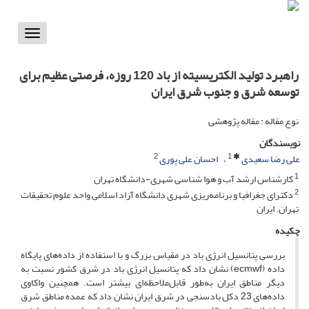
Toggle
vigation
راهبرد تولید الکتریسیته از باد 120 روزه، فرصتی عظیم برای
توسعه شرق و جنوب شرق ایران
نوع مقاله : مقاله پژوهشی
نویسندگان
2
1
علی رضا سعیدی
احسان علی پوری
1
کارشناس ارشد آب و هوا شناسی شهری-دانشگاه تهران
2
دکترای جغرافیا و برنامه‌ریزی شهری دانشگاه آزاد اسلامی واحد علوم تحقیقات
تهران. ایران
چکیده
بررسی پتانسیل انرژی باد در مقیاس بزرگ و با استفاده از داده‌های پایگاه
داده (ecmwf) نشان داد که پتانسیل انرژی باد در شرق کشور نسبت به
دیگر مناطق ایران به‌طور قابل‌ملاحظه‌ای بیشتر است. همچنین واکاوی
داده‌های 23 دکل بادسنجی در شرق ایران نشان داد که عمده مناطق شرق