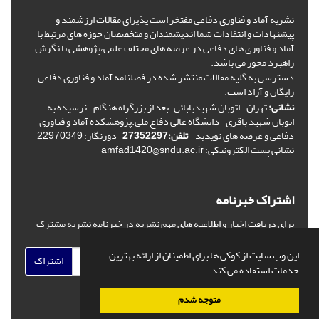
نشریه آماد و فناوری دفاعی مفتخر است پذیرای مقالات ارزشمند و
پیشنهادات و انتقادات شما اندیشمندان و متخصصان حوزه های مرتبط با
آماد و فناوری های دفاعی در عرصه های مختلف علمی،پژوهشی با نگرش
راهبرد محور می باشد.
دسترسی به گلیه مفالات منتشر شده در فصلنامه آماد و فناوری دفاعی
رایگان و آزاد است.
نشانی:
تهران- اتوبان شهیدبابائی-بعد از بزرگراه هنگام- نرسیده به
اتوبان شهید باقری- دانشگاه عالی دفاع ملی.پژوهشکده آماد و فناوری
دفاعی و عرصه های نوپدید
تلفن:27352297
دورنگار: 22970349
نشانی پست الکترونیکی: amfad1420@sndu.ac.ir
اشتراک خبرنامه
برای دریافت اخبار و اطلاعیه های مهم نشریه در خبرنامه نشریه مشترک
شوید.
این وب سایت از کوکی ها برای اطمینان از ارائه بهترین
اشتراک
خدمات استفاده می کند.
متوجه شدم