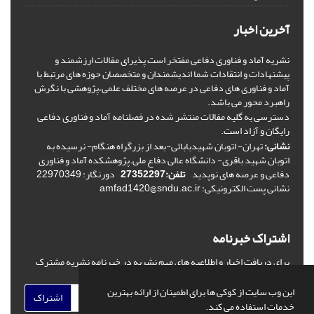
آخرین اخبار
نشریه آماد و فناوری دفاعی مفتخر است پذیرای مقالات ارزشمند و
پیشنهادات و انتقادات شما اندیشمندان و متخصصان حوزه های مرتبط با
آماد و فناوری های دفاعی در عرصه های مختلف علمی،پژوهشی با نگرش
راهبرد محور می باشد.
دسترسی به گلیه مفالات منتشر شده در فصلنامه آماد و فناوری دفاعی
رایگان و آزاد است.
نشانی:
تهران- اتوبان شهیدبابائی-بعد از بزرگراه هنگام- نرسیده به
اتوبان شهید باقری- دانشگاه عالی دفاع ملی.پژوهشکده آماد و فناوری
دفاعی و عرصه های نوپدید
تلفن:27352297
دورنگار: 22970349
نشانی پست الکترونیکی: amfad1420@sndu.ac.ir
اشتراک خبرنامه
برای دریافت اخبار و اطلاعیه های مهم نشریه در خبرنامه نشریه مشترک
شوید.
این وب سایت از کوکی ها برای اطمینان از ارائه بهترین
اشتراک
خدمات استفاده می کند.