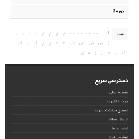
دوره 3
آ
ا
ب
پ
ت
ث
ج
چ
ح
خ
د
ذ
ر
ز
همه
ژ
س
ش
ص
ض
ط
ظ
ع
غ
ف
ق
ک
گ
ل
م
ن
و
ه
ی
دسترسی سریع
صفحه اصلی
درباره نشریه
اعضای هیات تحریریه
ارسال مقاله
تماس با ما
نقشه سایت