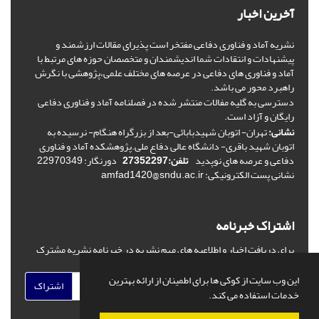
آخرین اخبار
نشریه آماد و فناوری دفاعی مفتخر است پذیرای مقالات ارزشمند و
پیشنهادات و انتقادات شما اندیشمندان و متخصصان حوزه های مرتبط با
آماد و فناوری های دفاعی در عرصه های مختلف علمی،پژوهشی با نگرش
راهبرد محور می باشد.
دسترسی به گلیه مفالات منتشر شده در فصلنامه آماد و فناوری دفاعی
رایگان و آزاد است.
نشانی:
تهران- اتوبان شهیدبابائی-بعد از بزرگراه هنگام- نرسیده به
اتوبان شهید باقری- دانشگاه عالی دفاع ملی.پژوهشکده آماد و فناوری
دفاعی و عرصه های نوپدید
تلفن:27352297
دورنگار: 22970349
نشانی پست الکترونیکی: amfad1420@sndu.ac.ir
اشتراک خبرنامه
برای دریافت اخبار و اطلاعیه های مهم نشریه در خبرنامه نشریه مشترک
شوید.
این وب سایت از کوکی ها برای اطمینان از ارائه بهترین
اشتراک
خدمات استفاده می کند.