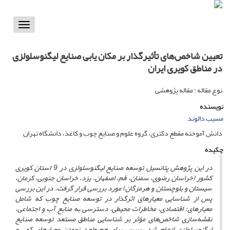
Toggle
vigation
تعیین شاخص‌های تأثیرگذار بر مکان یابی صنایع لیگنوسلولزی
در مناطق کویری ایران
نوع مقاله : مقاله پژوهشی
نویسنده
مسیب دالوند
دانش آموخته مقطع دکتری، گروه علوم و صنایع چوب و کاغذ، دانشگاه تهران
چکیده
در این پژوهش پتانسیل توسعه صنایع لیگنوسلولزی در 9 استان‌‌ کویری
کشور (خراسان رضوی، سمنان، قم، اصفهان، یزد، خراسان جنوبی، کرمان،
سیستان و بلوچستان و هرمزگان) مورد بررسی قرار گرفت. در این بررسی
پس از شناسایی معیارهای اثرگذار در توسعه صنایع چوب که شامل
معیارهای: اقتصادی، مخاطرات محیطی، دسترسی به منابع آب و اجتماعی،
نقشه‌‌سازی شاخص‌‌های مؤثر بر شناسایی مناطق مستعد توسعه صنایع
لیگنوسلولزی انجام شد. سپس برای هم واحد نمودن معیارهای کمی و