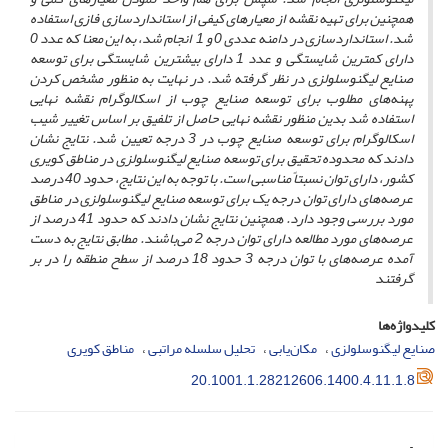
همچنین برای تهیه نقشه از معیارهای کیفی از استانداردسازی فازی استفاده
شد. استانداردسازی در دامنه عددی 0 و 1 انجام شد، به این معنا که عدد 0
دارای کمترین شایستگی و عدد 1 دارای بیشترین شایستگی برای توسعه
صنایع لیگنوسلولزی در نظر گرفته شد. در نهایت به منظور مشخص کردن
پهنه‌‌های مطلوب برای توسعه صنایع چوب از اسکالوگرام نقشه نهایی
استفاده شد بدین منظور نقشه نهایی حاصل از تلفیق بر اساس تغییر شیب
اسکالوگرام برای توسعه صنایع چوب در 3 درجه تعیین شد. نتایج نشان
دادند که محدوده تحقیق برای توسعه صنایع لیگنوسلولزی در مناطق کویری
کشور، دارای توان نسبتاً مناسبی است. با توجه به این نتایج، حدود 40 درصد
عرصه‌‌های دارای توان درجه یک برای توسعه صنایع لیگنوسلولزی در مناطق
مورد بررسی وجود دارد. همچنین نتایج نشان دادند که حدود 41 درصد از
عرصه‌‌های مورد مطالعه دارای توان درجه 2 می‌‌باشند. مطابق نتایج به دست
آمده عرصه‌‌های با توان درجه 3 حدود 18 درصد از سطح منطقه را در بر
گرفتند
کلیدواژه‌ها
صنایع لیگنوسلولزی
مکان‌یابی
تحلیل سلسله مراتبی
مناطق کویری
20.1001.1.28212606.1400.4.11.1.8