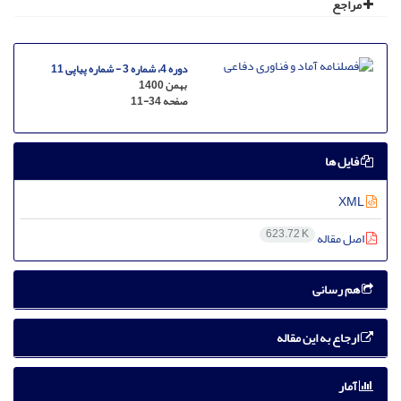
مراجع
دوره 4، شماره 3 - شماره پیاپی 11
بهمن 1400
صفحه
11-34
فایل ها
XML
623.72 K
اصل مقاله
هم رسانی
ارجاع به این مقاله
آمار