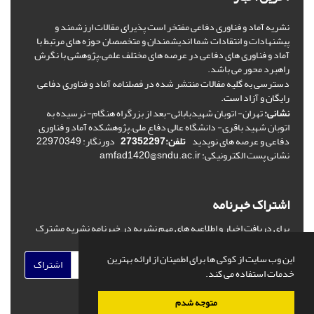
نشریه آماد و فناوری دفاعی مفتخر است پذیرای مقالات ارزشمند و
پیشنهادات و انتقادات شما اندیشمندان و متخصصان حوزه های مرتبط با
آماد و فناوری های دفاعی در عرصه های مختلف علمی،پژوهشی با نگرش
راهبرد محور می باشد.
دسترسی به گلیه مفالات منتشر شده در فصلنامه آماد و فناوری دفاعی
رایگان و آزاد است.
نشانی:
تهران- اتوبان شهیدبابائی-بعد از بزرگراه هنگام- نرسیده به
اتوبان شهید باقری- دانشگاه عالی دفاع ملی.پژوهشکده آماد و فناوری
دفاعی و عرصه های نوپدید
تلفن:27352297
دورنگار: 22970349
نشانی پست الکترونیکی: amfad1420@sndu.ac.ir
اشتراک خبرنامه
برای دریافت اخبار و اطلاعیه های مهم نشریه در خبرنامه نشریه مشترک
شوید.
این وب سایت از کوکی ها برای اطمینان از ارائه بهترین
اشتراک
خدمات استفاده می کند.
متوجه شدم