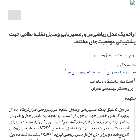
Toggle
vigation
ارائه یک مدل ریاضی برای مسیریابی وسایل نقلیه نظامی جهت
پشتیبانی موقعیت‌های مختلف
نوع مقاله : مقاله پژوهشی
نویسندگان
2
1
محمدرضا خسروی
محمدتقی موحدی فر
1
استادیار دانشگاه دفاع ملی
2
پژوهشگر مهندسی عمران
چکیده
در این تحقیق بحث مسیریابی وسایل نقلیه موردبررسی قرارگرفته که از
پیچیدگی‌های خاص خود برخوردار است. با توجه به نقش حمل‌ونقل در
پخش مواد و تجهیزات از انبارهای آماد و پشتیبانی روشی ارائه‌شده تا بتوان
3
آن را بهتر مدیریت کرد. در این تحقیق مسئله‌ی VRP
با پیش‌فرض‌هایی
4
شروع‌شده و برای حل آن از مدل ریاضی تبریدSA)
( استفاده شد که این