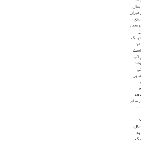
 سال
 میزان
تغییر اقلیم تا سال 2050 اثرات منفی روی
زراعی در غرب آسیا و شمال آفریقا به جا خواهد گذاشت. تا سال 2050 تولید محصول برنج در این منطقه 30 درصد، ذرت 47 درصد و
نفر در روز
شد. در یک
شمار این
م است
ع آب
واند
تی
. بر
بر
2 نیز به 465 میلیون نفر
ر مدت یک دهه
از سایر
میلیون نفری غرب
د.
حال،
منجر به
ه شیوع جنگ