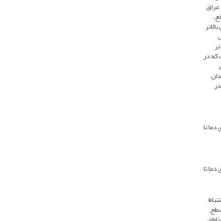
 عراق
قع،
بالاتر
ش
تر
 نیست که در
دان
در
قرن و 5/1 تا 3/2 درجه سانتی‌گرادی دما تا
قرن و 2/3 تا 8/4 درجه سانتی‌گرادی دما تا
 برای استنباط
ری در سطح
ی از مناطق