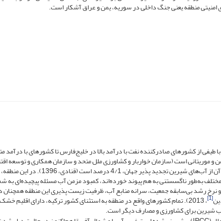
 امنیتی منطقه یعنی جنگ داخلی در سوریه، یمن و عراق آشکار است.
 طیفی از کشورهای صادرکننده نفت با درآمد بالا در خلیج‌فارس تا کشورهای با درآمد م
ن و موریتانی است (سازمان خواربار و کشاورزی ملل متحد و سازمان همکاری و توسعه اق
2018). جمعیت این منطقه 3/ 6 درصد جمعیت جهان است و سهم آن از آب‌های شیرین تجدید پذیر جهان، 4/1 درصد اس
مختلف به‌طور ناگسستنی به هم پیوند خورده‌اند، کمبود مزمن آب مسئله پیچیده‌ای به شم
وا و نرخ رشد بی‌سابقه جمعیت، سرانه منابع آب، ظرفیت زیست پذیری این منطقه همچنان د
[1]
ین
، 2013). تمام کشورهای واقع در منطقه به استثنای کشور ترکیه، دارای اقلیم خشک 
آب شیرین برای کشاورزی و مصارف دیگر است.
بر اساس ارزیابی دانشمندان پانل بین دولتی تغییر اقلیم سازمان ملل (IPCC) پیش‌بینی‌شده است غرب آسیا و شمال آفریقا هم‌اکنون در حال تبدیل 