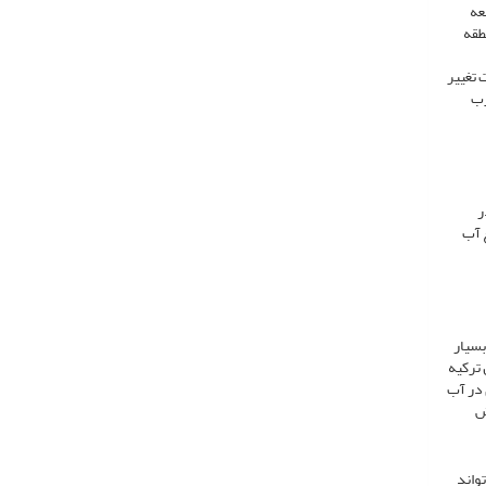
العه
 آب منطقه
ت تغییر
غرب
ر
ع آب
بسیار
مال ترکیه
 در آب
ش
ا 56 درجه سانتی‌گراد می‌تواند