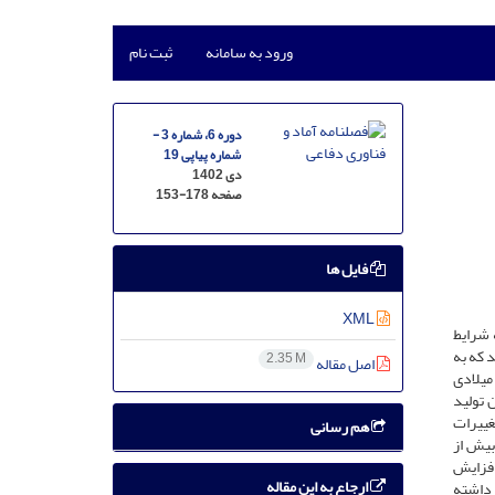
ورود به سامانه
ثبت نام
دوره 6، شماره 3 -
شماره پیاپی 19
دی 1402
صفحه
153-178
فایل ها
XML
 شرایط
 که به
2.35 M
اصل مقاله
شدت در معرض این خطرات قرار دارد. افزایش دما و کمبود بارندگی و خشکسالی‌های متوالی در این منطقه شدت گرفته و تخمین زده شده تا سال 2050 میلادی
 تولید
غییرات
هم رسانی
بیش از
افزایش
ارجاع به این مقاله
 داشته