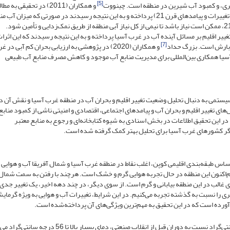
[5]
ری، و کمبود آب شیرین در منطقه است. چینووت
و همکاران (2011) در تحقیقی به مط
تأثیر تغییر اقلیم بر منابع آبی منطقه مدیترانه شرقی و غرب آسیا (تغییرات و پیامدهای قرن 21) پرداخته و به این نتیجه رسیدند در صورتی که میزان
متناسب با بارندگی کاهش و جمعیت افزایش یابد، در اواسط قرن 21، ممکن است نیاز باشد تا نیمی از کل نیاز آبی منطقه از طریق نمک‌زدایی و تأمین شود.
رات مرکب تغییر اقلیم بر مسائل آینده آب در غرب آسیا پرداخته و به این نتیجه رسیدند که این اثرا
[7]
ه بارش است. بزرگ حداد
و همکاران (2020) در پژوهشی به ارزیابی بحران کم آبی در 
 آسیا همکاری بین‌المللی برای مدیریت منابع آب موجود و کاهش مصرف منابع آب طبیعی
ستمی به دنبال تحلیل وضعیت تغییر اقلیم و بحران آب در منطقه غرب آسیا و نقش آن د
ای تغییر اقلیم و بحران آب و پیامدهای اجتماعی، اقتصادی و امنیتی ناشی از کمبود مناب
در این تحقیق اطلاعات در بخش اسنادی به شیوه کتابخانه‌ای و رجوع به منابع معتبر
دیگر کشورهای غرب آسیا برای تحلیل بهتر کمک گرفته ‌شده است.
اساس طبقه‌بندی اقلیمی کوپن، اغلب نقاط در منطقه غرب آسیا و شمال آفریقا آب و هوایی 
ند (عسکری بزایه و همکاران، 1399). بنابراین هم‌اکنون این منطقه در حال تجربه هوایی گرم و خشک است. هرچند با رفتن به سمت ش
ای غالب در این منطقه بیابانی و گرم است. از سوی دیگر، در چند دهه اخیر، یک تغییر جدی
تری را نسبت به گذشته تجربه می‌کنیم. در این شرایط، تغییرات آب و هوایی به ویژه گرمای
ورده است که در این تحقیق به مهم‌ترین ویژگی‌های آن پرداخته‌شده است.
در صورت افزایش میانگین جهانی دمای هوا به میزان 4 درجه سانتی‌گراد نسبت به دوران قبل از انقلاب صنعتی، دمای بسیار بالا ت