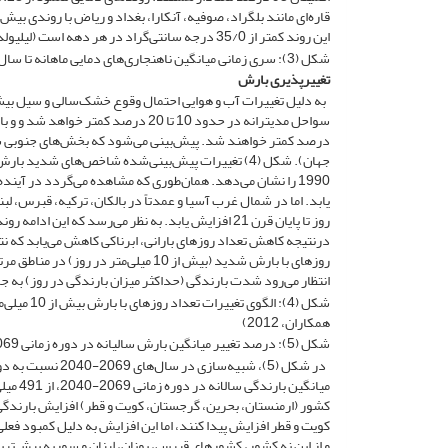
این روند کمتر از 35/0 درجه سانتی‌گراد در هر دهه است (لیلیولد و همکاران
شکل (3): سری زمانی میانگین ناهنجاری‌های دمایی ماهانه تا سال 2100 نسبت به دوره مرجع (1961-1990) در 18 شهر منتخب (لیلوید و همکاران، 2012)
تغییرپذیری بارش
درنتیجه کاهش تعداد روزهای بارانی، ابرناکی کاهش می‌یابد که 
انتظار می‌رود شدت بارندگی (حداکثر میزان بارندگی در روز) به ج
همکاران، 2012)
شکل (5): درصد تغییر میانگین بارش سالیانه در دوره زمانی 2069-2040 نسبت به دوره زمانی 1990-1961 (دزفولی و همکارت، 2022)
کشور (ارمنستان، بحرین، گرجستان، کویت و قطر) افزایش بارندگی
و از این نه کشور، کشورهای قبرس، یونان، لبنان و سوریه بیش‌