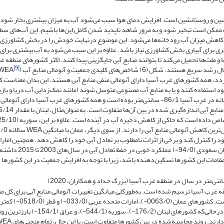
ین و روستانشین است. افزایش دمای هوا سبب می‌شود آب به میزان بیشتری بخار شود.
ممکن است تبخیر شود و به مرور شاهد ناپدید شدنِ کامل این‌ها باشیم. این آب‌های س
سبب کاهش میزان آب رودخانه‌ها می‌شود. این موضوع درنهایت خودش را در بخش کشاورزی
ی برای آبیاری بخش کشاورزی نیاز باشد. علاوه بر این سبب می‌شود به آب بیشتری برای
و ملت‌ها تحمیل می‌کند تا بتوانند منابع آبی جایگزینی پیدا کنند. اکثر کشورهای منطقه 
[9]
ص‌های کلیدی جمعیت و آنومالی منابع آب (WEA
ی‌گردد، همه کشورهای غرب آسیا دارای آنومالی منفی منابع آبی هستند. این بدان معناست 
د استفاده کنند و یا به منابع آب مصنوعی متوسل شوند (مانند نمک‌زدایی آب دریا و باز
آب). در بازه زمانی 2002 تا 2015، میانگین آنومالی منابع آبی سالانه در غرب آسیا 86/1- سانتی‌متر بوده است و همه کشورهای غرب آسیا دارای آن
د را کنترل کند و برخی از اثرات نامطلوب بر تعادل آبی خود را کاهش دهد. همچنین امار
متحده عربی با آنومالی منابع آبی (53/0-)، قطر (88/0-) و عربستان سعودی (94/0-) 
ید برای مقامات این کشورها تسکین‌دهنده باشد، زیرا با توجه به افزایش جمعیت در این کشورها
ای منطقه غرب آسیا ترسیم شده است. به‌طورکلی میانگین تغییرات آنومالی منابع آبی برای کل م
513/0- سانتی‌متر در سال است که نشان‌دهنده روند کاهشی است. کشورهای عمان (0063/0-)، امارات متحده عر
روند کاهشی را در منحنی‌های تغییرات آنومالی منابع آبی را دارند، درحالی‌که کشورهای لبنان (176/2-)، سوریه (544/1-)، و عراق (4/1