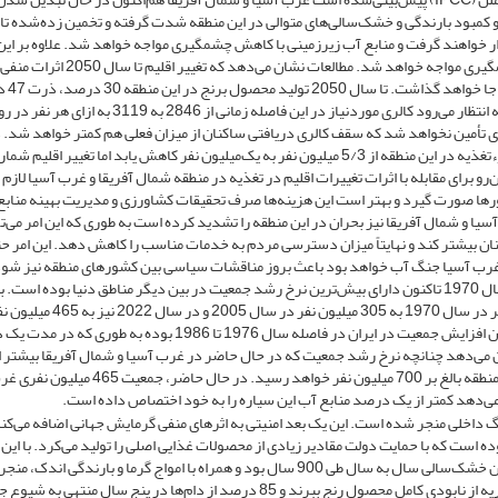
 و کمبود بارندگی و خشک‌سالی‌های متوالی در این منطقه شدت گرفته و تخمین زده‌شده تا
د آبی قرار خواهند گرفت و منابع آب زیرزمینی با کاهش چشمگیری مواجه خواهد شد. علاوه بر این
تولید محصولات کشاورزی به دلیل کمبود منابع آب با کاهش چشمگیری مواجه خواهد شد. مطالعات نشان می‌دهد که 
عملکرد محصول زمین‌های 
گندم با 20 درصد کاهش مواجه خواهند شد. این در حالی است که انتظار می‌رود کالری موردنیاز در این فاصله زمانی از 2846 به 3119 به ازای هر 
یابد که در صورت بروز تبعات تغییر اقلیم نه‌تنها 500 کالری تأمین نخواهد شد که سقف کالری دریافتی ساکنان از میزان فعلی هم کمتر خواهد 
سناریوی بدون تغییر اقلیم پیش‌بینی‌شده شمار کودکان دچار سوءتغذیه در این منطقه از 5/3 میلیون نفر به یک‌میلیون نفر کاهش یابد اما تغییر اقلیم 
اهد رساند. ازاین‌رو برای مقابله با اثرات تغییرات اقلیم در تغذیه در منطقه شمال آفریقا و غرب آسیا لاز
افی توسط کشورها صورت گیرد و بهتر است این هزینه‌ها صرف تحقیقات کشاورزی و مدیریت بهینه مناب
 آسیا و شمال آفریقا نیز بحران در این منطقه را تشدید کرده است به طوری که این امر می‌ت
نان بیشتر کند و نهایتاً میزان دسترسی مردم به خدمات مناسب را کاهش دهد. این امر ح
در غرب آسیا جنگ آب خواهد بود باعث بروز مناقشات سیاسی بین کشورهای منطقه نیز شود
اساس گزارش سازمان ملل، منطقه غرب آسیا و شمال آفریقا از سال 1970 تاکنون دارای بیش‌ترین نرخ رشد جمعیت در بین دیگر مناطق دنیا بوده است. 
اساس مطالعات صورت گرفته جمعیت این منطقه از 127 میلیون نفر در سال 1970 به 305 میلیون نفر در سال 2005 و در سال 022
و همکاران،2011) بیش‌ترین میزان افزایش جمعیت در ایران در فاصله سال 1976 تا 1986 بوده به طوری که د
یش‌بینی‌ها نشان می‌دهد چنانچه نرخ رشد جمعیت که در حال حاضر در غرب آسیا و شمال آفریقا بیشتر 
نقاط دنیاست به همین ترتیب پیش رود تا سال 2050 جمعیت این منطقه بالغ بر 700 میلیون نفر خواهد رسید. در حال حاضر، جمعیت 465 
ی‌دهد کمتر از یک درصد منابع آب این سیاره را به خود اختصاص داده است.
 داخلی منجر شده است. این یک بعد امنیتی به اثرهای منفی گرمایش جهانی اضافه می‌کن
ده است که با حمایت دولت مقادیر زیادی از محصولات غذایی اصلی را تولید می‌کرد. با این 
خشک‌سالی‌های طولانی، در سال‌های 2006 تا 2010 که شدیدترین خشک‌سالی سال به سال طی 900 سال بود و همراه با امواج گرما و بارندگی اندک، 
بیابان‌زایی شد. این موضوع باعث شد 75 درصد از کشاورزان سوریه از نابودی کامل محصول رنج ببرند و 85 درصد از دام‌ها در پنج سال منتهی ب