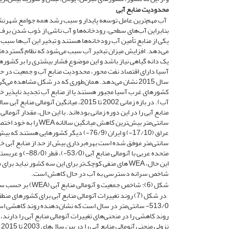
محدودیت منابع آبی
آب مهم‌ترین عامل توسعه پایدار و سبب رشد همه جوامع شهرنش
بنابراین آب‌های سطحی، رودخانه‌ها و آب ناشی از ذوب شدن برف 
یکی از منابع تأمین آب رودخانه‌ها هستند و تبخیر این آب‌ها 
می‌دهد. افزایش میزان تبخیر آب سبب می‌شود که نظام گسترده‌تر
یک دانه گیاهی نیاز باشد و این موضوع فشار بیشتری را بر کشورها 
آسیا دارای اقتصاد نفت محور، محدودیت منابع آب و جمعیت در حال رشد سریع هستند. شکل (6) شاخ
سال 2015 نشان می‌دهد. همان‌طوری که در شکل مشاهده م
کشورهای غرب آسیا مجبور هستند یا از منابع آب تجدید ناپذیر خو
سانتی‌متر موفق شده است بهره‌برداری بیش از حد از منابع آبی خو
این حال، WEA های منفی کوچک‌تر برای این سه کشور نبا
شاخص سرانه دسترسی به آب در حال کاهش است.
شکل (6): شاخص جمعیت و آنومالی منابع آبی (WEA) بر حسب سانتی‌متر در سال در منطقه غرب آسیا (بزرگ حداد و همکاران، 2020)
در شکل (7) روند تغییرات آنومالی منابع آبی برای کشوره