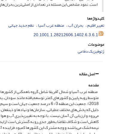
است. نمود مشخص این مسئله در تعدادی از اصلی‌ترین بحران‌های
کلیدواژه‌ها
تغییر اقلیم
بحران آب
منطقه غرب آسیا
نظم جدید جهانی
20.1001.1.28212606.1402.6.3.6.1
موضوعات
ژئوفیزیک دفاعی
اصل مقاله
مقدمه
منطقه غرب آسیا و شمال آفریقا شامل گروه ناهمگنی از کشورها با
متوسط روبه پایین و کشورهای کمتر توسعه‌یافته مانند سودان، یم
دلیل که پخش‌های مختلف عملیاتی، سازمان‌ها و نهادها و ذینفعان 
می‌رود و ارزیابی آن آسان نیست. با توجه به تغییرپذیری آب و ه
کاهش است و شکاف تقاضا به‌طور جدی رو به گسترش است (زاید
نیمه‌خشک می‌باشند و وجه مشترک این کشورها کمبود فزاینده 