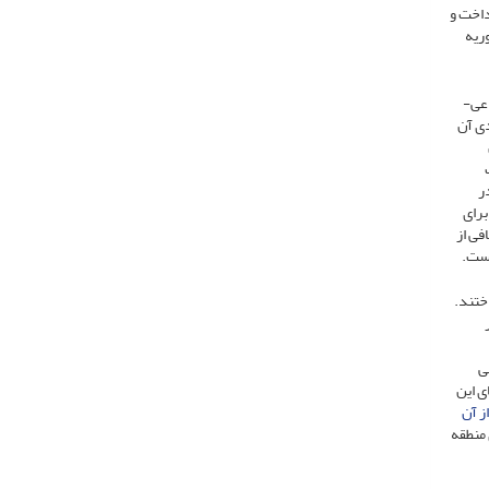
پرداخت و
 شدن 1.5 میلیون نفر در سوریه
اعی-
ی آن
ر
برای
فی از
است.
اختند.
ی
ی این
ز آن
منطقه