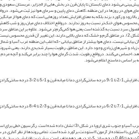
یش‌بینی می‌شود دمای تابستان تا پایان قرن در بخش هایی از الجزایر، عربستان سعودی و
ود (شکل 1). با افزایش میانگین ِدمای هوای در روزها در این منطقه، کاهش دمای پایین و سرمای هوا نیز ثبت می‌شود. دروا
الا رود و رکورد بزند بلکه به معنای افزایشِ تعداد روزهایی است که دمای هوا از میانگین 
لی محسوس هوای خنک‌تر نسبت به روز ندارند. درواقع اختلاف دمای میان روز و شب کاه
ر فصول سرد نسبت به گذشته است یعنی هوا کمی‌گرم‌تر می‌شود. علاوه بر این مناطق سرد
نسبت به مناطقی که هم‌اکنون گرم هستند، بیشتر گرم می‌شوند (شکل 2). در مناطق گرم و خشک که دمای بالایی دارند، این تغییر آن قدری محسوس
 بیابانی نیست، دمای هوا بیشتر از مناطق بیابانی -که اغلبِ این منطقه غرب آسیا و شمال
ت زیاد و شهرهای زیادی وجود دارد. این مناطق، رطوبت بسیار شدیدی دارند، یعنی شهرون
د، احساس می‌کنند. درواقع رطوبت، شدت گرمای هوا را چند برابر می‌کند و آنچه مردم 
 بر اساس دماسنج اعلام می‌شود.
شکل (1): نقشه تغییرات دمای هوا در منطقه غرب آسیا در صورت افزایش 2/1 تا 9/1 درجه سانتی‌گرادی دما تا میانه 
شکل (2): نقشه تغییرات دمای هوا در منطقه غرب آسیا در صورت افزایش 7/1 تا 6/2 درجه سانتی‌گرادی دما تا میانه 
سری زمانی ناهنجاری‌های میانگین ماهانه دما در 18 شهر منطقه غرب آسیا و جنوب شرق اروپا در شکل (3) نشان داده شده است. رگرسیون خطی
روند در میانگین ناهنجاری دمای ماهانه محاسبه‌شده و معنی‌داری آماری با استفاده از آزمون t استودنت برآورد شده است. تمامی روندها از نظر آما
اطمینان 95 درصد معنادار هستند. روندهای دمایی معمولاً از 0.28 درجه تا 0.46 درجه سانتی‌گراد در هر دهه متغیر است. بیش‌ترین افزایش در برخ