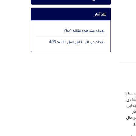
آمار
تعداد مشاهده مقاله:
752
تعداد دریافت فایل اصل مقاله:
499
توسط و
تصادی،
ت (قنادی، 1396). در این منطقه، به این
ار
ر حال
و
شدن به