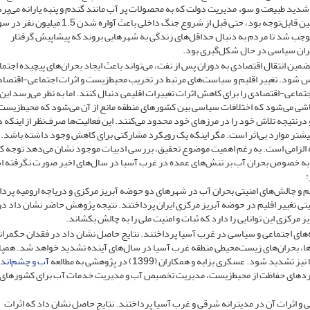
تلف شوند. درنتیجه ضربه شدید طبیعت و سوء مدیریت دولت که به محصولات پر آب مانند گندم و پنبه یارانه می‌
درعین‌حال از تکنیک‌های آبیاری ناکافی حمایت می‌کرد و تخریب زمین قابل‌توجه بود، حتی قبل از شروع جنگ داخلی باعث آواره
جب شد تا مردم به دنبال حداقل‌های زندگی به شهرهایی بروند که پیشاپیش گرفتار
حران سیاسی در حال شکل‌گیری بود.
ضمین انتقال اقتصادی به دوران پس از نفت، می‌تواند باعث ایجاد بحران‌های پیچیده اجتم
س شود. تغییر اقلیم و سیاست‌های مرتبط در تخریب محیط‌زیست و اثرات اجتماعی-اقتصاد
ماعی-اقتصادی را برای کاهش اثرات تغییرات اقلیمی دنبال کنند. اما به نظر می‌رسد این
ناشی می‌شود که اختلافات سیاسی بین کشورهای منطقه مانع از آن می‌شود که محیط‌زیست
درنتیجه تلاش خود را در مرزهای خود محدود می‌کنند. این فعالیت‌ها صرف‌نظر از اینکه د
یشتر موارد بی‌اثر است. مگر اینکه یک رویکرد مشارکتی برای کاهش وجود داشته باشد. 
چه الزامی است. به رغم اهمیت موضوع تحقیق، بررسی ادبیات موجود نشان می‌دهد توجه کا
 به خصوص بحران آب بر تنش‌های عمده در غرب آسیا در سال‌های اخیر صورت نگرفته 
:
تطبیقی تغییر اقلیم و چالش‌های امنیتی بحران آب در شهرهای دو حوضه آبریز مرکزی و دریاچه ارومیه پرد
 تبیین پیامدهای امنیتی تغییر اقلیم در حوضه آبریز مرکزی ایران پرداختند. نتیجه پژوهش حاضر نشان داد در
رکزی این توانایی را دارد که ثبات و امنیت ملی را به چالش بکشاند.
 و ستیزه‌های اجتماعی و سیاسی در غرب آسیا پرداختند. نتایج حاصل نشان داد در فقدان حکمران
ها، بحران‌های زیست‌محیطی منطقه غرب آسیا در سال‌های آینده تشدید خواهد شد. همپا
د. عسکری بزایه و همکاران (1399) در پژوهشی به مطالعه
آب و چشم‌‏اندا
بردهای حفاظت از محیط‌زیست، مدیریت تخصیص آب و مدیریت خدمات آب برای کشورهای 
ییرات اقلیمی و اثرات آن در مدیترانه شرقی و غرب آسیا پرداختند. نتایج حاصل نشان داد که اثرات