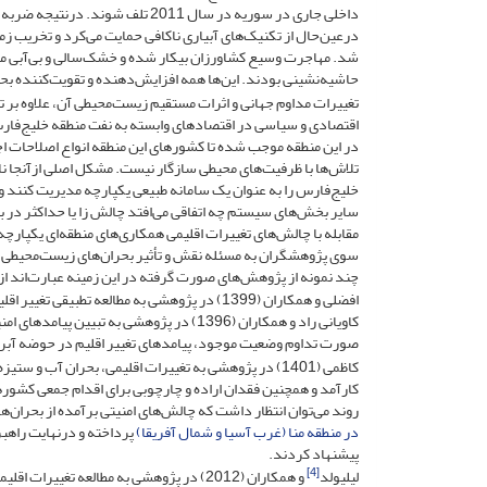
داخلی جاری در سوریه در سال 2011 
شد. مهاجرت وسیع کشاورزان بیکار شده و خشک‌سالی و بی‌آبی مو
حاشیه‌نشینی بودند. این‌ها همه افزایش‌دهنده و تقویت‌کننده ب
تغییرات مداوم جهانی و اثرات مستقیم زیست‌محیطی آن، علاوه بر ت
اقتصادی و سیاسی در اقتصادهای وابسته به نفت منطقه خلیج‌فار
در این منطقه موجب شده تا کشورهای این منطقه انواع اصلاحات اجت
تلاش‌ها با ظرفیت‌های محیطی سازگار نیست. مشکل اصلی ازآنجا 
خلیج‌فارس را به عنوان یک سامانه طبیعی یکپارچه مدیریت کنند و 
سایر بخش‌های سیستم چه اتفاقی می‌افتد چالش زا یا حداکثر در ب
مقابله با چالش‌های تغییرات اقلیمی همکاری‌های منطقه‌ای یکپار
سوی پژوهشگران به مسئله نقش و تأثیر بحران‌های زیست‌محیطی
چند نمونه از پژوهش‌های صورت گرفته در این زمینه عبارت‌اند از
افضلی و همکاران (1399) در پژوهشی به مطالعه 
کاویانی راد و همکاران (1396) در پژوهشی به
صورت تداوم وضعیت موجود، پیامدهای تغییر اقلیم در حوضه آبریز م
کاظمی (1401) در پژوهشی به تغییرات اقلیمی، بحران آب
کارآمد و همچنین فقدان اراده و چارچوبی برای اقدام جمعی کشور
روند می‌توان انتظار داشت که چالش‌های امنیتی برآمده از بحران‌ها نیز تشدید شو
در منطقه منا (غرب آسیا و شمال آفریقا)
پرداخته و درنهایت راه
پیشنهاد کردند.
[4]
لیلیولد
و همکاران (2012) در پژوهشی به مطالعه تغ