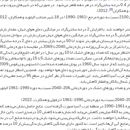
قاره‌ای مانند بلگراد، صوفیه، آنکارا، بغداد و ریاض با روندی بیش از 0.4 درجه سانتی‌گراد در هر دهه ظاهر می‌شود. در صورتی که در شهرهای بیروت 
[8]
، 2012).
به دلیل تغییرات آب و هوایی احتمال وقوع خشک‌سالی و سیل بیشتر خواهند شد. با افزایش 2 درجه سانتی‌گراد در میانگین دمای هوای جهان، مقدا
درصد کمتر خواهند شد. پیش‌بینی می‌شود که بخش‌های جنوبی شبه‌جزیره عربستان مرطوب‌تر شوند (تا 50 درصد باران بیشتر در
1990 را نشان می‌دهد. همان‌طوری که مشاهده می‌گردد در آینده انتظار می‌رود که تعداد روزهای خشک (تا 10 روز در سال) در اطراف خلیج‌ف
نتیجه آن افزایش شدت تابش خورشیدی و دمای هوا خواهد بود. همچنین انتظار می‌رود تع
روزهای با بارش شدید (بیش از 10 میلی‌متر در روز) در مناطق مرتفع غرب آسیا کاهش یابد. این تغییرات عمدتاً از نظر آما
ز شمال بالکان و قفقاز کاهش یابد.
شکل (4): الگوی تغییرات تعداد روزهای با بارش بیش از 10 میلی‌متر و تعداد روزهای خشک در دوره 
در شکل (5)، شبیه‌سازی در سال‌های 2069-2040 نسبت به دوره 1961-1990 در منطقه غرب آسیا صورت گرفته است. نتایج حاصل نشان می‌دهد که
میانگین بارندگی سالانه در دوره زمانی 2069-2040، از 491 میلی‌متر به 443 میلی‌متر کاهش می‌یابد که نشان‌دهنده کاهش 10 در
 سالانه را خواهند داشت. درحالی‌که پیش‌بینی می‌شود بارش و درنتیجه منابع آب در بح
کویت و قطر افزایش پیدا کنند، اما این افزایش به دلیل کمبود فعلی منابع آبی آن‌ها ناچیز
ترین درصد کاهش بارندگی را خواهند داشت.