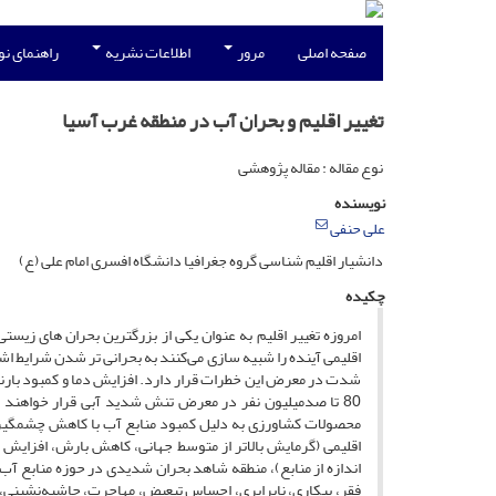
صفحه اصلی
مرور
اطلاعات نشریه
راهنمای ن
تغییر اقلیم و بحران آب در منطقه غرب آسیا
نوع مقاله : مقاله پژوهشی
نویسنده
علی حنفی
دانشیار اقلیم شناسی گروه جغرافیا دانشگاه افسری امام علی (ع)
چکیده
امروزه تغییر اقلیم به عنوان یکی از بزرگترین بحران های زی
اقلیمی آینده را شبیه سازی می‌کنند به بحرانی تر شدن شرایط اش
80 تا صد‌میلیون نفر در معرض تنش شدید آبی قرار خواهند 
محصولات کشاورزی به دلیل کمبود منابع آب با کاهش چشمگیری 
اقلیمی (گرمایش بالاتر از متوسط جهانی، کاهش بارش، افزایش 
اندازه از منابع)، منطقه شاهد بحران شدیدی در حوزه منابع آب 
فقر، بیکاری، نابرابری، احساس تبعیض، مهاجرت، حاشیه‌نشینی