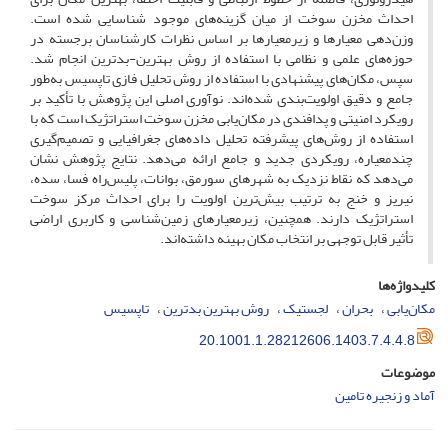
احداث مخزن سوخت از میان گزینه‌های موجود شناسایی شده است.
وزن‌دهی معیارها و زیرمعیارها بر اساس نظرات کارشناسان برجسته در
حوزه‌های علمی و نظامی با استفاده از روش بهترین-بدترین انجام شد.
سپس، مکان‌های پیشنهادی با استفاده از روش تحلیل فازی تاپسیس به‌طور
جامع و دقیق اولویت‌بندی شده‌اند. نوآوری اصلی این پژوهش با تأکید بر
رویکرد امنیتی و پدافندی در مکان‌یابی مخزن سوخت استراتژیک است که با
استفاده از روش‌های پیشرفته تحلیل داده‌های جغرافیایی و تصمیم‌گیری
چندمعیاره، رویکردی جدید و جامع ارائه می‌دهد. نتایج پژوهش نشان
می‌دهد که نقاط نزدیک به شهرهای سورمق، بوانات، پلیس‌راه فسا، سده،
نیریز و خنج به ترتیب بیش‌ترین اولویت را برای احداث مرکز سوخت
استراتژیک دارند. همچنین، زیرمعیارهای زمین‌شناسی و کاربری اراضی
تأثیر قابل توجهی بر انتخاب مکان بهینه داشته‌اند.
کلیدواژه‌ها
مکان‌یابی
بحران
لجستیک
روش بهترین بدترین
تاپسیس
20.1001.1.28212606.1403.7.4.4.8
موضوعات
آماد و زنجیره تامین