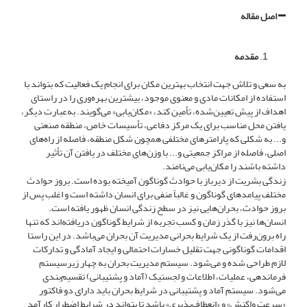
اصل مقاله
مقدمه
به سعی و تلاش جهت انتخاب بهترین مکان برای انجام یک فعالیت که بتواند با
استفاده از امکانات مادی و معنوی موجود، بیشترین بهره‌‌وری را در راستای
اهداف از پیش تعیین‌شده، تأمین کند، «مکان‌یابی» می‌گویند. به‌عبارت دیگر،
یافتن محل مناسب برای یک مرکز دفاعی، تأسیسات خاص، منطقه صنعتی
و... به شکلی که پارامترهای مختلفی همچون شکل منطقه، فاصله از راه‌های
اصلی، فاصله از مراکز جمعیتی و... با وزن‌های مختلف در یافتن آن تأثیر
داشته باشند را مکان‌یابی می‌نامند.
زندگی بشریت از دیرباز با حوادث گوناگون آمیخته بوده است. بروز حوادث
مختلف پیامدهای گوناگون و غالباً منفی برای انسان داشته است و اغلب پس از
بروز حوادث، بحران‌هایی نیز در سطح زندگی انسان ظهور یافته است.
انسان‌ها نیز با گذر زمان و کسب تجربه از شرایط گوناگون دریافته‌اند که تنها
راه برون‌رفت از یک شرایط بحرانی مدیریت آن بحران می‌باشد. در این راستا
اقدامات گوناگونی جهت تقلیل خسارات احتمالی و ایجاد آمادگی و تدارکات
لازم طراحی شده و می‌شود. سیستم مدیریت بحران به چهار زیرسیستم
فرماندهی، عملیات، اطلاعات و لجستیک (آماد و پشتیبانی) تقسیم‌بندی
می‌شود. سیستم آماد و پشتیبانی در شرایط بحران باید دارای دو فاکتور
«سرعت واکنش» و «انعطاف‌پذیری» باشد تا بتواند در شرایط اضطرار کارآمد