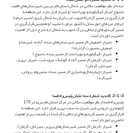
سده از نظر موقعیت مکانی در شمال استان فارس بین شهرستان‌های اقلید،
یاسوج (مرکز کهکیلویه و بویراحمد) و شیراز قرار دارد. این منطقه با
قرارگیری در مسیر آزادراه جنوب غرب ایران به شمال شرق (مسیر حرم تا
حرم از مرزهای خوزستان با کشور عراق تا مشهد) و همچنین قرارگیری در
مسیر کریدورهای ارتباطی بزرگ جنوب به شمال (به شرح ذیل) از اهمیت
خاصی برخوردار است.
شیراز-اصفهان (از مسیر شهرستان‌های سده، آباده، شهرضا و
اصفهان به‌صورت آزادراه)؛
شیراز-کهکیلویه و بویراحمد (از مسیر سده، یاسوج)؛
شیراز-کرمان (از مسیر آباده، کوشک، مرودشت، شیراز، نی‌ریز،
سیرجان، کرمان)؛
شیراز-چهارمحال‌وبختیاری (از مسیر سده، سمیروم، بروجن،
شهرکرد).
3-1-3. کاندید شماره سه؛ نشان پلیس‌راه فسا
پلیس‌راه فسا از نظر موقعیت مکانی در مرکز استان فارس و در 170
کیلومتری خروجی شهر شیراز به سمت نی‌ریز قرار دارد. این منطقه با
قرارگیری در مسیر کریدورهای ارتباطی ذکرشده در قسمت زیر از اهمیت
خاصی برخوردار است.
شیراز-کرمان (از مسیر شهرستان‌های نی‌ریز، سیرجان، کرمان)؛
شیراز-هرمزگان (از مسیر نی‌ریز، سیرجان، بندرعباس) و (از مسیر