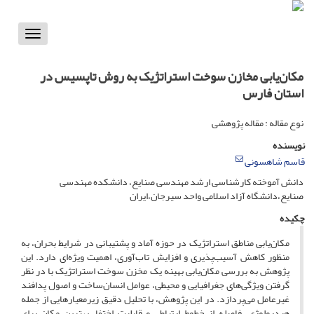
Toggle
vigation
مکان‌یابی مخازن سوخت استراتژیک به روش تاپسیس در
استان فارس
نوع مقاله : مقاله پژوهشی
نویسنده
قاسم شاهسونی
دانش آموخته کارشناسی ارشد مهندسی صنایع، دانشکده مهندسی
صنایع،دانشگاه آزاد اسلامی واحد سیرجان،ایران
چکیده
مکان‌یابی مناطق استراتژیک در حوزه آماد و پشتیبانی در شرایط بحران، به
منظور کاهش آسیب‌پذیری و افزایش تاب‌آوری، اهمیت ویژه‌ای دارد. این
پژوهش به بررسی مکان‌یابی بهینه یک مخزن سوخت استراتژیک با در نظر
گرفتن ویژگی‌های جغرافیایی و محیطی، عوامل انسان‌ساخت و اصول پدافند
غیرعامل می‌پردازد. در این پژوهش، با تحلیل دقیق زیرمعیارهایی از جمله
هیدرولوژی، فاصله از خطوط ارتباطی و قابلیت اختفا، بهترین مکان برای