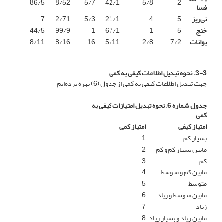
86/5
8/52
5/7
42/1
5/8
2
فسا
نی‌ریز
5
4
21/1
5/3
2/71
7
خنج
5
1
67/1
1
99/9
44/5
بوانات
7/2
2/8
5/11
16
8/16
8/11
3-3. نحوه تبدیل اطلاعات کیفی به کمی
جهت تبدیل اطلاعات کیفی به کمی از جدول (6) بهره برده‌ایم:
جدول شماره 6. نحوه تبدیل امتیازات کیفی به
کمی
امتیاز کیفی
امتیاز کمی
بسیار کم
1
مابین بسیار کم و کم
2
کم
3
مابین کم و متوسط
4
متوسط
5
مابین متوسط و زیاد
6
زیاد
7
مابین زیاد و بسیار زیاد
8