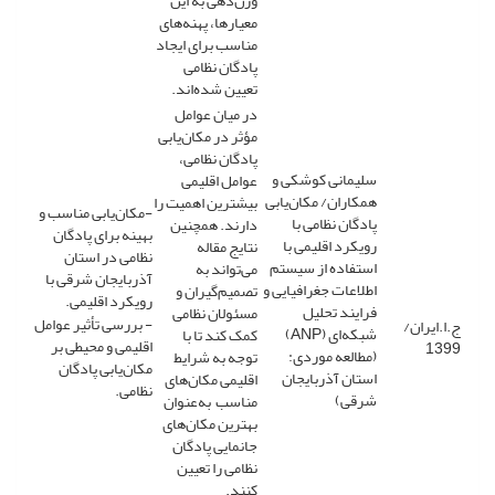
وزن‌دهی به این
معیارها، پهنه‌های
مناسب برای ایجاد
پادگان نظامی
تعیین شده‌اند.
در میان عوامل
مؤثر در مکان‌یابی
پادگان نظامی،
سلیمانی کوشکی و
عوامل اقلیمی
همکاران/ مکان‌یابی
بیشترین اهمیت را
-مکان‌یابی مناسب و
پادگان نظامی با
دارند. همچنین
بهینه برای پادگان
رویکرد اقلیمی با
نتایج مقاله
نظامی در استان
استفاده از سیستم
می‌تواند به
آذربایجان شرقی با
اطلاعات جغرافیایی و
تصمیم‌گیران و
رویکرد اقلیمی.
فرایند تحلیل
مسئولان نظامی
- بررسی تأثیر عوامل
ج.ا.ایران/
شبکه‌ای (ANP)
کمک کند تا با
اقلیمی و محیطی بر
1399
(مطالعه موردی:
توجه به شرایط
مکان‌یابی پادگان
استان آذربایجان
اقلیمی مکان‌های
نظامی.
شرقی)
مناسب به‌عنوان
بهترین مکان‌های
جانمایی پادگان
نظامی را تعیین
کنند.