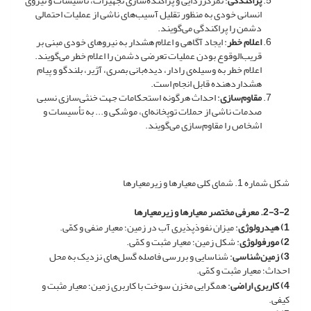
پراکندگی
: تمرکززدایی و پراکنده‌سازی تجهیزات، تأسیسات و نیروی
انسانی خودی به منظور تقلیل آسیب‌های ناشی از عملیات احتمالی
دشمن را پراکندگی می‌گویند.
اعلام خطر
: ایجاد آگاهی و اعلام هشدار به نیروهای خودی مبنی بر
قریب‌الوقوع بودن عملیات تعرضی دشمن را اعلام خطر می‌گویند.
اعلام‌ خطر به وسیله‌ی رادار، دیده‌بانی بصری، آژیر، بلندگو و پیام
هشداردهنده قابل انجام است.
مقاوم‌سازی
: احداث هرگونه استحکامات جهت خنثی‌سازی نسبی
صدمات ناشی از حملات توپخانه‌ای، موشکی و... به تأسیسات و
اشخاص را مقاوم‌سازی می‌گویند.
شکل شماره 1. شمای کلی معیارها و زیرمعیارها
2-3-2. معرفی مختصر معیارها و زیرمعیارها
1) هیدرولوژی
: میزان نفوذپذیری آب در زمین؛ معیار منفی و کمّی.
2) مورفولوژی
: شکل زمین؛ معیار مثبت و کمّی.
3) زمین‌شناسی
: شناسایی و بررسی فاصله گسل‌های نزدیک به محل
احداث؛ معیار مثبت و کمّی.
4) کاربری اراضی
: همگرایی مخزن سوخت با کاربری زمین؛ معیار مثبت و
کیفی.