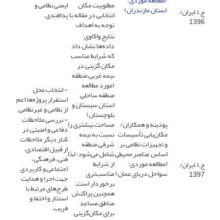
(مطالعه موردی:
مطلوبیت مکان
ایمنی نظامی و
استان مازندران)
ج.ا.ایران/
انتخابی در مقاله با
پدافندی.
1396
توجه به اهداف
نتایج واکاوی
داده‌ها نشان داد
که شرایط مناسب
مکان گزینی در
نیمه غربی منطقه
(مورد مطالعه
- انتخاب محل
منطقه ساحلی
استقرار پروژه‌ها اعم
استان سیستان و
از نظامی و غیرنظامی.
بلوچستان)
- بررسی ملاحظات
پودینه و همکاران/
مساحت بیشتری را
دفاعی و امنیتی در
مکان‌یابی تأسیسات
نسبت به نیمه
کنار دیگر ملاحظات
و تجهیزات نظامی بر
شرقی منطقه
از قبیل اقتصادی،
اساس عناصر محیطی
شامل می‌شود؛ لذا
فنی، فرهنگی،
(مطالعه موردی:
از شرایط
ج.ا.ایران/
اجتماعی و کاربردی
سواحل دریای عمان)
مناسب‌تری
1397
جهت اجرا و هدایت
برخوردار است.
طرح‌های مرتبط با
همچنین پراکنش
استتار و اختفا و
مناطق مساعد
فریب.
برای مکان‌گزینی