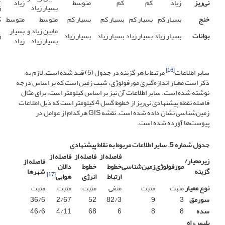
نی‌ریز
زیاد
کم
کم
متوسط
زیاد
بسیار زیاد
ز
خنج
بسیار کم
بسیار کم
بسیار کم
بسیار کم
متوسط
متوسط
ک
مابین زیاد و
بسیار
بوانات
بسیار زیاد
بسیار زیاد
بسیار زیاد
بسیار زیاد
ز
بسیار زیاد
زیاد
[16]
سایر اطلاعات
مرتبط با هر گزینه در جدول (5) قید شده است. لازم به
ذکر است معیار اندازه‌گیری مورفولوژی، شیب زمین است که بر اساس درجه
نوشته شده است. سایر اطلاعات آن نیز بر اساس کیلومتر است، برای مثال
فاصله نقطه پیشنهادی نی‌ریز از خطوط گسل 4 کیلومتر است که ذیل اطلاعات
زمین‌شناسی نشان داده شده است. نقشه GIS هرکدام از عوامل در
پیوست‌ها آورده شده است.
جدول شماره 5. سایر اطلاعات مربوط به نقاط پیشنهادی
فاصله از
فاصله از
فاصله از
زیرمعیار/
فاصله از
مورفولوژی
زمین‌شناسی
خطوط
خطوط
دالان
شهرها
گزینه
[17]
ارتباط
انرژی
هوایی
نوع معیار
مثبت
مثبت
منفی
مثبت
مثبت
مثبت
سورمق
3
9
82/3
52
2/67
36/6
سده
8
8
6
68
4/11
46/6
پلیس‌راه