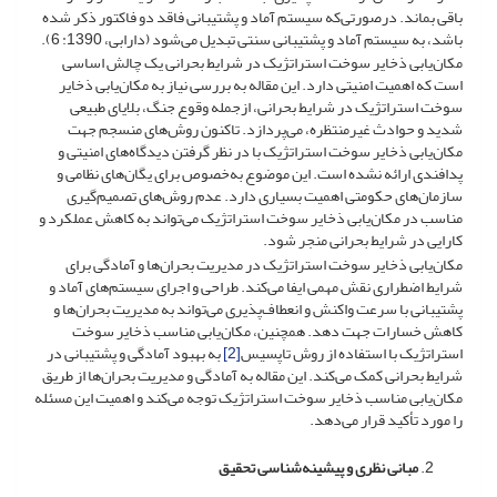
باقی بماند. درصورتی‌که سیستم آماد و پشتیبانی فاقد دو فاکتور ذکر شده
باشد، به سیستم آماد و پشتیبانی سنتی تبدیل می‌شود (دارابی، 1390: 6).
مکان‌یابی ذخایر سوخت استراتژیک در شرایط بحرانی یک چالش اساسی
است که اهمیت امنیتی دارد. این مقاله به بررسی نیاز به مکان‌یابی ذخایر
سوخت استراتژیک در شرایط بحرانی، ازجمله وقوع جنگ، بلایای طبیعی
شدید و حوادث غیرمنتظره، می‌پردازد. تاکنون روش‌های منسجم جهت
مکان‌یابی ذخایر سوخت استراتژیک با در نظر گرفتن دیدگاه‌های امنیتی و
پدافندی ارائه نشده است. این موضوع به‌خصوص برای یگان‌های نظامی و
سازمان‌های حکومتی اهمیت بسیاری دارد. عدم روش‌های تصمیم‌گیری
مناسب در مکان‌یابی ذخایر سوخت استراتژیک می‌تواند به کاهش عملکرد و
کارایی در شرایط بحرانی منجر شود.
مکان‌یابی ذخایر سوخت استراتژیک در مدیریت بحران‌ها و آمادگی برای
شرایط اضطراری نقش مهمی ایفا می‌کند. طراحی و اجرای سیستم‌های آماد و
پشتیبانی با سرعت واکنش و انعطاف‌پذیری می‌تواند به مدیریت بحران‌ها و
کاهش خسارات جهت دهد. همچنین، مکان‌یابی مناسب ذخایر سوخت
استراتژیک با استفاده از روش تاپسیس
[2]
به بهبود آمادگی و پشتیبانی در
شرایط بحرانی کمک می‌کند. این مقاله به آمادگی و مدیریت بحران‌ها از طریق
مکان‌یابی مناسب ذخایر سوخت استراتژیک توجه می‌کند و اهمیت این مسئله
را مورد تأکید قرار می‌دهد.
مبانی نظری و پیشینه‌شناسی تحقیق