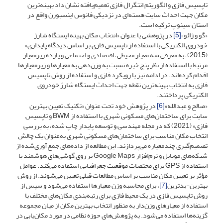
تاپسیس فازی و الگوریتم انتگرال فازی تعمیم‌یافته نشان داد بهینه‌ترین
مکان‌ جهت احداث سایت هسته‌ای در نزدیکی فانوس اینسبورن واقع در
استان سینوپ ترکیه است.
«گو و ژائو»
[5]
در پژوهشی با عنوان «انتخاب مکان بهینه ایستگاه شارژ
خودروی الکتریکی با استفاده از تاپسیس فازی بر اساس دیدگاه پایداری»
(2015)، به معرفی سه معیار محیطی، اقتصادی و اجتماعی و یازده زیرمعیار
مرتبط با استفاده از نظر پنج خبره نسبت به وزن‌دهی به معیارها و زیرمعیارها
اقدام کرده‌اند. در ادامه نیز با رویکرد فازی و استفاده از روش تاپسیس
فازی به انتخاب بهینه‌ترین نقطه جهت احداث ایستگاه شارژ خودروی
الکتریکی پرداختند.
«صالح و عبدالله»
[6]
در پژوهش خود تحت عنوان «تکنیک تعیین بهترین
سایت برای ساختمان‌های مسکونی شهری با استفاده از BWM و تاپسیس
فازی» (2021) که در مجله مهندسی و توسعه پایدار چاپ شده، به بررسی
انتخاب مکان مناسب برای ساختمان‌های مسکونی شهری به‌عنوان یک چالش
تصمیم‌گیری چندمعیاره می‌پردازند. این مطالعه از داده‌های جمع‌آوری‌شده از
شبکه‌های موبایل و نرم‌افزار Google Maps بر روی گوشی‌های هوشمند با
استفاده از GPS برای مختصات موقعیت جغرافیایی استفاده می‌کند. عوامل
مؤثر بر تعیین مکان مناسب بر اساس مطالعات قبلی تعیین می‌شوند. از روش
بهترین-بدترین
[7]
، برای محاسبه وزن معیارها استفاده می‌شود و سپس از
روش تاپسیس فازی در یک محیط فازی برای رتبه‌بندی مکان‌های مختلف با
استفاده از معیارهای وزن‌دار به منظور انتخاب بهترین مکان از میان مجموعه
گزینه‌ها استفاده می‌شود. به پژوهش‌های حوزه نظامی در مورد مکان‌یابی در