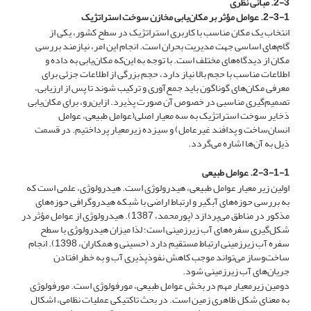
2-3. مبانی نظری
2-3-1. عوامل مؤثر بر مکان‌یابی مخازن سوخت استراتژیک
انتخاب یک مکان مناسب با کاربری استراتژیک در سطح کشور، یکی از
گام‌های اساسی جهت مدیریت بحران است. انجام این امر، نیازمند بررسی
مکان از دیدگاه‌های مختلف است. با توجه به این‌که مکان‌یابی به داده و
اطلاعات مناسب با حجم بالا نیاز دارد، حجم بزرگی از اطلاعات جزئی برای
معرفی مکان‌های گوناگون باید جمع‌آوری و ترکیب شوند تا پس از ارزیابی،
تصمیم‌گیری مناسبی در خصوص آن صورت پذیرد. ازاین‌رو، برای مکان‌یابی
ذخایر سوخت استراتژیک به سه معیار اصلی(عوامل طبیعی، عوامل
انسان‌ساخت و پدافند غیرعامل) و سیزده زیرمعیار پرداختیم. در قسمت
ذیل به آن‌ها اشاره می‌گردد.
2-3-1-1. عوامل طبیعی
اولین زیر معیار عوامل طبیعی، هیدرولوژی است. هیدرولوژی، علمی است که
به بررسی حوزه‌های آبگیر و ارتباط اراضی با شبکه هیدروگرافی حوزه‌های
مذکور در مناطق می‌پردازد (پورمحمد، 1387). هیدرولوژی از عوامل مؤثر در
شکل‌گیری سفره‌های آب زیرزمینی است؛ لذا میزان هیدرولوژی با سطح
سفره آب زیرزمینی ارتباط مستقیم دارد (حسینی و همکاران، 1398). انجام
ساخت‌وساز می‌تواند موجب کاهش نفوذپذیری آب و به خطر افتادن
جریان‌های آب زیرزمینی شود.
دومین زیرمعیار مهم در بخش عوامل طبیعی، مورفولوژی است. مورفولوژی
به معنای شکل ظاهری زمین است. در بحث تاکتیکی عملیات نظامی، اشکال