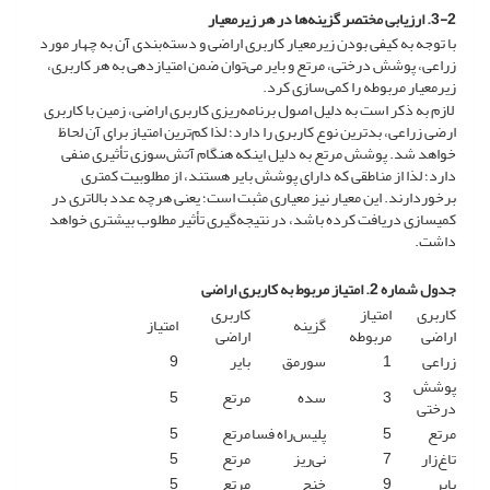
3-2. ارزیابی مختصر گزینه‌ها در هر زیرمعیار
با توجه به کیفی بودن زیرمعیار کاربری اراضی و دسته‌بندی آن به چهار مورد
زراعی، پوشش درختی، مرتع و بایر می‌توان ضمن امتیازدهی به هر کاربری،
زیرمعیار مربوطه را کمی‌سازی کرد.
لازم به ذکر است به دلیل اصول برنامه‌ریزی کاربری اراضی، زمین با کاربری
ارضی زراعی، بدترین نوع کاربری را دارد؛ لذا کم‌ترین امتیاز برای آن لحاظ
خواهد شد.
پوشش مرتع به دلیل اینکه هنگام آتش‌سوزی تأثیری منفی
دارد؛ لذا از مناطقی که دارای پوشش بایر هستند، از مطلوبیت کمتری
برخوردارند. این معیار نیز معیاری مثبت است؛ یعنی هرچه عدد بالاتری در
کمی‎سازی دریافت کرده باشد، در نتیجه‌گیری تأثیر مطلوب بیشتری خواهد
داشت.
جدول شماره 2. امتیاز مربوط به کاربری اراضی
کاربری
امتیاز
کاربری
گزینه
امتیاز
اراضی
مربوطه
اراضی
زراعی
1
سورمق
بایر
9
پوشش
3
سده
مرتع
5
درختی
مرتع
5
پلیس‌راه فسا
مرتع
5
تاغ‌زار
7
نی‌ریز
مرتع
5
بایر
9
خنج
مرتع
5