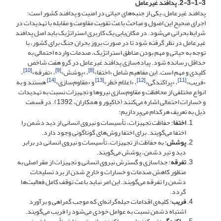
2-3-1-3. پدافند غیرعامل
پدافند غیرعامل، یکی از جنبه‌های حیاتی در امنیت و پدافند کشور است؛
اجرای صحیح این اصول و مباحث باعث تقویت مقاومت و مقابله با تهدیدات در
شرایط بحرانی می‌شود. در مکان‌یابی یک کاربری استراتژیک باید اصل پدافند
غیرعامل در نظر گرفته شود تا در صورت بروز بحران جنگ برای کشور، با
توجه به حیاتی و مهم بودن مناطق استراتژیک، صدمات وارده احتمالی به
حداقل رسانده شود. پیاده‌سازی پدافند غیرعامل در گرو هفت شاخص
[10]
[9]
[8]
کلیدی و مهم است. این مفاهیم شامل «اختفا»
، «پوشش»
، «تفرقه»
،
[14]
[13]
[12]
[11]
«فریب»
، «پراکندگی»
، «اعلام خطر»
و «مقاوم‌سازی»
هستند و به
انواع مختلفی از محافظت و مقاوم‌سازی نیروها و تجهیزات نسبت به تهدیدات
و خسارات احتمالی اشاره می‌کنند (خاکپور و همکاران، 1392). در قسمت
ذیل به تعریف هرکدام می‌پردازیم:
اختفا
: حفاظت تجهیزات، تأسیسات و نیروی انسانی از دید دشمن را
اختفا می‌گویند. برای اختفا روش‌های گوناگونی وجود دارد.
پوشش
: به حفاظت از تجهیزات، تأسیسات و نیروی انسانی در برابر
دید و تیر دشمن، پوشش می‌گویند.
تفرقه
: جداسازی و گسترش نیروی انسانی و تجهیزات از مقر اصلی به
منظور کاهش صدمات و خسارات و خارج شدن از برد تسلیحات
دشمن را تفرقه می‌گویند. این امر نباید باعث توقف کامل فعالیت‌ها
گردد.
فریب
: کلیه‌ی اقدامات حیله‌گرانه‌ای که موجب گمراهی و برآورد
اشتباه دشمن نسبت به عوامل خودی می‌شود را فریب می‌گویند.