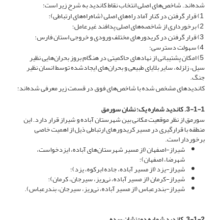
شده‌اند. شاخص‌های اصلی انتخاب نقاط کاندید به شرح زیر است:
1) قرار گرفتن در کنار آماد راه‌های اصلی (شاه‌راه‌های ارتباطی)؛
2) برخورداری از شاخصه‌های اصلی پدافند غیرعامل؛
3) قرار گرفتن در کریدورهای مختلف ورودی و خروجی استان فارس؛
4) سهولت دسترسی؛
5) امکان پشتیبانی از نهادهای حاکمیتی در هنگام بروز بحران‌هایی نظیر
سیل، زلزله، سایر بلایای طبیعی و بحران‌های ایجادشده توسط انسان نظیر
جنگ.
کاندیدهای مشخص ‌شده با شاخص‌های فوق در قسمت زیر معرفی شده‌اند:
3-1-1. کاندید شماره یک؛ نشان سورمق
سورمق از نظر موقعیت مکانی بین شهرستان آباده و شیراز قرار دارد. این
منطقه با قرارگیری در مسیر کریدورهای ارتباطی ذیل از اهمیت خاصی
برخوردار است.
شیراز-اصفهان (از مسیر شهرستان‌های آباده، ایزدخواست،
شهرضا، اصفهان)؛
شیراز-یزد (از مسیر آباده، جاده ابرکوه، یزد)؛
شیراز-کرمان (از مسیر آباده، نی‌ریز، سیرجان، کرمان)؛
شیراز-بندرعباس (از مسیر آباده، نی‌ریز، سیرجان، بندرعباس).
3-1-2. کاندید شماره دو؛ نشان سده