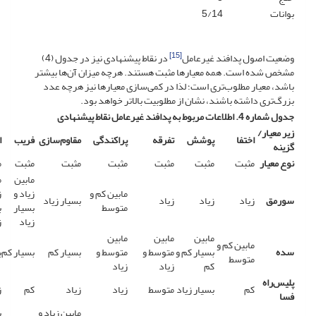
بوانات
5/14
[15]
وضعیت اصول پدافند غیرعامل
در نقاط پیشنهادی نیز در جدول (4)
مشخص شده است. همه معیارها مثبت هستند. هرچه میزان آن‌ها بیشتر
باشد، معیار مطلوب‌تری است؛ لذا در کمی‌سازی معیارها نیز هرچه عدد
بزرگ‌تری داشته باشند، نشان از مطلوبیت بالاتر خواهد بود.
جدول شماره 4. اطلاعات مربوط به پدافند غیرعامل نقاط پیشنهادی
زیر معیار/
اختفا
پوشش
تفرقه
پراکندگی
مقاوم‌سازی
فریب
ا
گزینه
نوع معیار
مثبت
مثبت
مثبت
مثبت
مثبت
مثبت
م
مابین
م
مابین کم و
زیاد و
ز
سورمق
زیاد
زیاد
زیاد
بسیار زیاد
متوسط
بسیار
ب
زیاد
ز
مابین
مابین
مابین
مابین کم و
سده
بسیار کم و
متوسط و
متوسط و
بسیار کم
بسیار کم
ب
متوسط
کم
زیاد
زیاد
پلیس‌راه
کم
بسیار زیاد
متوسط
زیاد
زیاد
کم
ز
فسا
مابین زیاد و
ب