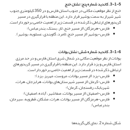
3-1-5. کاندید شماره پنج؛ نشان خنج
خنج از نظر موقعیت مکانی در جنوب استان فارس و در 350 کیلومتری جنوب
شهر شیراز به سمت بوشهر قرار دارد. این منطقه با قرارگیری در مسیر
کریدورهای ارتباطی ذکرشده در قسمت زیر از اهمیت خاصی برخوردار است.
فارس-هرمزگان (از مسیر خنج، لار، بستک، بندرعباس)؛
فارس-بوشهر (از مسیر خنج، لامرد، گاوبندی، عسلویه، بوشهر).
3-1-6. کاندید شماره شش؛ نشان بوانات
بوانات از نظر موقعیت مکانی در شمال شرق استان فارس و در حد مرزی
استان فارس و یزد قرار دارد. این منطقه با قرارگیری در مسیر کریدورهای
ارتباطی ذکرشده در قسمت زیر از اهمیت خاصی برخوردار است.
فارس-یزد (از مسیر بوانات، مروست، مهریز، یزد)؛
فارس-کرمان (از مسیر شهرستان‌های بوانات، هرابزجان، هرات،
شهربابک، رفسنجان، کرمان)؛
فارس-اصفهان (از مسیر بوانات، صفاشهر، آباده، اصفهان)؛
فارس-هرمزگان (از مسیر بوانات، هرات، مشکان، قطرویه، سیرجان،
بندرعباس).
شکل شماره 2. نمای کلی گزینه‌ها