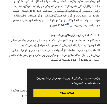
این روش بهینه‌ترین گزینه، کمترین فاصله را از ایدئال مثبت و بیشترین
فاصله را از ایدئال منفی دارد. به‌عبارت دیگر، در رتبه‌بندی گزینه‌ها به
روش تاپسیس گزینه‌هایی که بیشترین شباهت را به راه‌حل ایدئال مثبت
دارند، در رتبه بالاتری قرار خواهند گرفت. این روش علاوه‌بر دقت بالا، از
مزیت سهولت در انجام کار نیز برخوردار است. جهت انجام روش تاپسیس
[23]
باید با مفهوم نرمال‌سازی
آشنا شویم.
3-5-1-1. نرمال‌سازی ماتریس تصمیم
به‌منظور حذف واحد در شاخص‌های مختلف از نرمال‌سازی (بی‌مقیاس‌سازی)
انجام می‌شود. برای انجام روش تاپسیس باید مراحل زیر طی شود:
الف) نرمال‌سازی با استفاده از نُرم اقلیدسی(نرمال‌سازی‌برداری):
در این
روش هر یک از اعداد ماتریس تصمیم‌گیری را بر جذر مجموع مربعات عناصر
ستون مربوط به آن عدد تقسیم می‌کنند.
رابطه‌ی 1
i = 1,2, ..., m
j= 1,2, ... , n
این وب سایت از کوکی ها برای اطمینان از ارائه بهترین
خدمات استفاده می کند.
در این روش تمامی مقادیر نرمال شده بین صفر و یک هستند.
ب) به‌دست آوردن ماتریس نرمال وزنی: با داشتن بردار وزن معیارها که از
متوجه شدم
تصمیم‌گیرندگان به‌دست می‌آید، و ضرب آن در ماتریس تصمیم
نرمال‌شده، ماتریس نرمال وزنی حاصل می‌شود.