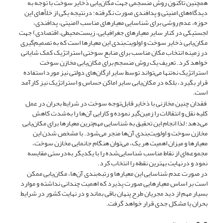
همچنین تاکنون روش منسجمی جهت مکان‌یابی ذخایر سوخت با توجه به
دیدگاه‌های امنیتی و پدافندی صورت نگرفته؛ درنتیجه یکی از خلأهای این
حوزه، عدم روشی برای شناسایی معیارهای مناسب (امنیتی، پدافندی،
لجستیکی در کنار سایر معیارهای جغرافیایی، زیست‌محیطی، اقتصادی) جهت
مکان‌یابی ذخایر سوخت و اولویت‌بندی این معیارها است که به تصمیم‌گیری
در زمینه انتخاب مکان مناسب برای منابع سوختی استراتژیک کمک شایانی
خواهد کرد. تعریف یک روش منسجم برای مکان‌یابی مخازن سوخت
استراتژیک نه‌تنها می‌تواند توسط سایر ارگان‌های دولتی نیز مورد استفاده
قرار بگیرد، بلکه در مکان‌یابی سایر اماکن حساس و استراتژیک نیز کارآمد
است.
فقدان چنین مخازنی با ذخایر قابل‌توجه سوخت در شرایط بحران در عمل
کلیه نقل و انتقالات را زمین‌گیر نموده و کارایی آن‌ها را به‌شدت کاهش
می‌دهد؛ لذا انجام این تحقیق به شناسایی مهم‌ترین معیارها برای مکان‌یابی
مخازن سوخت و اولویت‌بندی آن‌ها منجر می‌شود. با مشخص شدن این
معیارها و میزان اهمیت هر یک، می‌توان هنگام جانمایی مخازن سوخت،
مجموعه‌ای از نقاط مناسب شناسایی‌شده را با یکدیگر به‌درستی مقایسه
نمود و درنهایت بهترین نقطه را انتخاب کرد.
در صورت عدم شناسایی این معیارها و رتبه‌بندی آن‌ها، مکان‌یابی ممکن
است بر اساس معیارهایی صورت پذیرد که اهمیت چندانی نداشته و موارد
بسیار مهم از دید مجریان طرح پنهان باقی بماند و در نهایت کشور در شرایط
بحران یا مشکل جدی قرار خواهد گرفت.