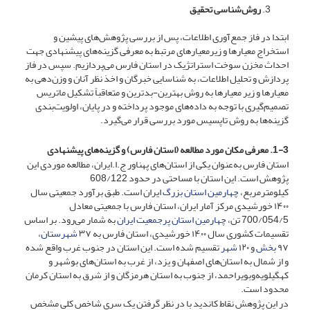
روش‌شناسی تحقیق
ابتدا در فاز جمع‌آوری اطلاعات، پس از بررسی پژوهش‌های پیشین و
استخراج معیارها و زیرمعیارهای مرتبط به معرفی گزینه‌های پیشنهادی جهت
احداث مخزن سوخت استراتژیک در استان فارس می‌پردازیم. سپس در فاز
پردازش و تحلیل اطلاعات، به شناسایی خبرگان و اخذ نظر آنان و وزن‌دهی به
معیارها و زیر معیارها به روش بهترین-بدترین و متعاقباً تشکیل ماتریس
تصمیم‌گیری با توجه به داده‌های موجود پرداخته و در پایان، اولویت‌بندی
گزینه‌ها به روش تاپسیس مورد بررسی قرار می‌گیرد.
1-3.
معرفی
مکان مورد مطالعه (استان فارس) و گزینه‌های پیشنهادی
استان فارس به‌عنوان یکی از استان‌های پهناور ج.ا.ایران، مطالعه موردی این
پژوهش است. این استان با مساحتی در حدود 608/122
کیلومترمربع،
چهارمین استان بزرگ
ایران است. طبق برآورد جمعیتی سال
۱۴۰۰ خورشیدی مرکز آمار ایران، استان فارس با جمعیتی معادل
700/054/5 تن،
چهارمین استان پرجمعیت ایران
به شمار می‌رود. بر اساس
تقسیمات کشوری سال ۱۴۰۰ خورشیدی، استان فارس به ۳۷
شهرستان
،
۹۷
بخش
و ۱۲۰
شهر
تقسیم شده است. این استان در جنوب غرب واقع شده
و از شمال به استان‌های اصفهان و یزد، از غرب به استان‌های بوشهر و
کهگیلویه‌وبویراحمد، از جنوب به استان هرمزگان و از شرق به استان کرمان
محدود است.
در این پژوهش نقاط کاندید با در نظر گرفتن یک سری شاخص کلی مشخص