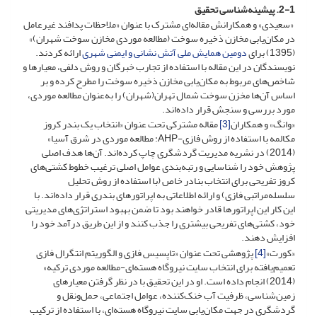
2-1. پیشینه‌شناسی تحقیق
«سعیدی» و همکارانش مقاله‌ای مشترک با عنوان «ملاحظات پدافند غیرعامل
در مکان‌یابی مخازن ذخیره سوخت (مطالعه موردی مخازن سوخت شهران)»
(1395) برای
دومین همایش ملی آتش نشانی و ایمنی شهری
ارائه کردند.
نویسندگان در این مقاله با استفاده از تجارب خبرگان و روش دلفی، معیارها و
شاخص‌های مربوط به مکان‌یابی مخازن ذخیره سوخت را مطرح کرده و بر
اساس آن‌ها مخزن سوخت شمال تهران(شهران) را به‌عنوان مطالعه موردی،
مورد بررسی و سنجش قرار داده‌اند.
«وانگ» و همکاران
[3]
مقاله مشترکی تحت عنوان «انتخاب یک بندر کروز
مکالمه با استفاده از روش فازی-AHP: مطالعه موردی در شرق آسیا»
(2014) در نشریه مدیریت گردشگری چاپ کرده‌اند. آن‌ها هدف اصلی
پژوهش خود را شناسایی و رتبه‌بندی عوامل اصلی ترغیب خطوط کشتی‌های
کروز‌ تفریحی برای انتخاب بنادر خاص (با استفاده از روش تحلیل
سلسله‌مراتبی فازی) و ارائه اطلاعاتی به اپراتورهای بندری قرار داده‌اند. با
این کار این اپراتورها قادر خواهند بود تا ضمن بهبود استراتژی‌های مدیریتی
خود، کشتی‌های تفریحی بیشتری را جذب کنند و از این طریق درآمد خود را
افزایش دهند.
«کورت»
[4]
پژوهشی تحت عنوان «تاپسیس فازی و الگوریتم انتگرال فازی
تعمیم‌یافته برای انتخاب سایت نیروگاه هسته‌ای-مطالعه موردی ترکیه»
(2014) انجام داده است. او در این تحقیق با در نظر گرفتن معیارهای
زمین‌شناسی، ظرفیت آب خنک‌کننده، عوامل اجتماعی، حمل‌ونقل و
گردشگری در جهت مکان‌یابی سایت نیروگاه هسته‌ای، با استفاده از ترکیب