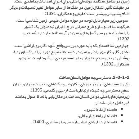
زمین در مناطق مختلف، مؤلفه‌ای اصلی برای اجرای اقدامات پدافندی است.
در حقیقت تأثیر اشکال زمین در جنگ‌ها از سایر عوامل نظیر تسهیلات و دیگر
اقلام پشتیبانی بیشتر است (مقیمی و همکاران، 1391).
سومین زیر معیار قابل توجه در حوزه عوامل طبیعی، زمین‌شناسی است.
هرگونه ساخت‌وساز و طرح عمرانی در ج.ا.ایران (به‌عنوان یک کشور
زلزله‌خیز) به بررسی گسل‌های زمین در آن منطقه نیاز دارد (صاحبی،
1392).
چهارمین شاخصه‌ای که باید مورد بررسی واقع شود، کاربری اراضی است.
به‌طور کلی، کاربری اراضی زمین‌ در دشت‌ها به پنج مورد زراعی(کشاورزی)،
پوشش درختی، مرتع، تاغ‌زار و بایر تقسیم‌بندی می‌شود (وحدت‌خواه و
همکاران، 1392).
2-3-1-2. دسترسی به عوامل انسان‌ساخت
یکی از معیارهای مهم در حوزه‌ی مکان‌یابی پایگاه‌های مدیریت بحران، میزان
سطح دسترسی به شبکه ارتباطی است (رجبی و گندمی، 1395).
زیرمعیارهای اصلی عوامل انسان‌ساخت در مکان‌یابی با لحاظ اصول پدافند
غیرعامل عبارت‌اند از:
فاصله از نقاط شهری،
فاصله از راه‌های ارتباطی،
فاصله از دالان‌های هوایی (رحمتی‌نیا و مختاری، 1400).