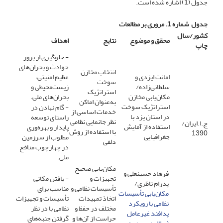
جدول (1) اشاره شده است.
جدول
شماره 1
. مروری بر مطالعات
کشور/سال
محقق و موضوع
نتایج
اهداف
چاپ
- جلوگیری از بروز
حوادث و بحران‌های
انتخاب مخازن
امانت ایزدی و
عظیم امنیتی،
سوخت
سلطانی‌زاده/
زیست‌محیطی و
استراتژیک
مکان‌یابی مخازن
بحران‌های ملی.
به‌عنوان اماکن
استراتژیک سوخت
- گام نهادن در
خدمات اساسی از
در استان یزد با
راستای توسعه
نظر جانمایی نظامی
ج.ا.ایران/
استفاده از آمایش
پایدار و بهره‌وری
با استفاده از روش
1390
جغرافیایی
مطلوب از سرزمین
دلفی
در چهارچوب منافع
ملی.
مکان‌یابی صحیح
فرهاد حسینعلی و
تجهیزات و
- یافتن مکانی
پدرام ناظری/
تأسیسات نظامی و
مناسب برای
مکان‌یابی تأسیسات
اتخاذ تمهیدات
تأسیسات و تجهیزات
نظامی با رویکرد
مختلف در حفظ و
نظامی با در نظر
پدافند غیرعامل
حراست از آن‌ها و
گرفتن جنبه‌های