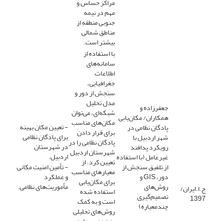
مراکز حساس و
مهم در نیمه
جنوبی منطقه از
مناطق شمالی
بیشتر است.
با استفاده از
سامانه‌های
اطلاعات
جغرافیایی،
سنجش از دور و
مدل تحلیل
جعفرزاده و
شبکه‌ای، می‌توان
همکاران/ مکان‌یابی
مکان‌های مناسب
- تعیین مکان بهینه
پادگان نظامی در
برای قرار دادن
برای پادگان نظامی
شهر اردبیل با
پادگان نظامی را در
در شهرستان
رویکرد پدافند
شهرستان اردبیل
اردبیل.
غیرعامل (با استفاده
تعیین کرد. از
از تلفیق سنجش از
- تأمین امنیت مکانی
معیارهای مناسب
دور، GIS و
و عملکرد
برای مکان‌یابی
روش‌های
مأموریت‌های نظامی.
ج.ا.ایران/
استفاده شده
تصمیم‌گیری
1397
است و به کمک
چندمعیاره)
روش‌های تحلیلی