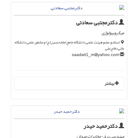
دکترمجتبی سعادتی
میکروبیولوژی
استادو عضو هیئت علمی دانشگاه جامع امام حسین(ع) و مشاور علمی دانشگاه
عالی دفاع ملی
yahoo.com
saadati1_m
بیشتر
دکترحمید حیدر
مهندسی برق-مخابرات میدان