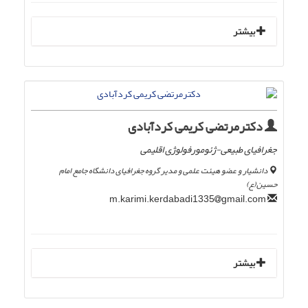
بیشتر
دکترمرتضی کریمی کردآبادی
جغرافیای طبیعی-ژئومورفولوژی اقلیمی
دانشیار و عضو هیئت علمی و مدیر گروه جغرافیای دانشگاه جامع امام
حسین(ع)
gmail.com
m.karimi.kerdabadi1335
بیشتر