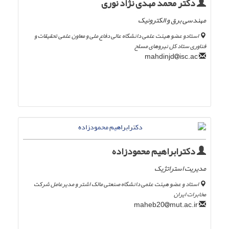
دکتر محمد مهدی نژاد نوری
مهندسی برق و الکترونیک
استادو عضو هیئت علمی دانشگاه عالی دفاع ملی و معاون علمی تحقیقات و
فناوری ستاد کل نیروهای مسلح
isc.ac
mahdinjd
دکترابراهیم محمودزاده
مدیریت استراتژیک
استاد و عضو هیئت علمی دانشگاه صنعتی مالک اشتر و مدیرعامل شرکت
مخابرات ایران
mut.ac.ir
maheb20