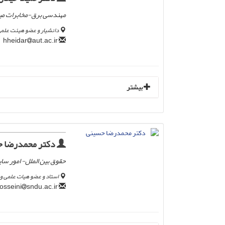
مهندسی برق-مخابرات می
دانشیار و عضو هیئت علمی
aut.ac.ir
hheidar
بیشتر
دکتر محمدرضا 
حقوق بین الملل- امور سای
استاد و عضو هیات علمی و 
sndu.ac.ir
hosseini