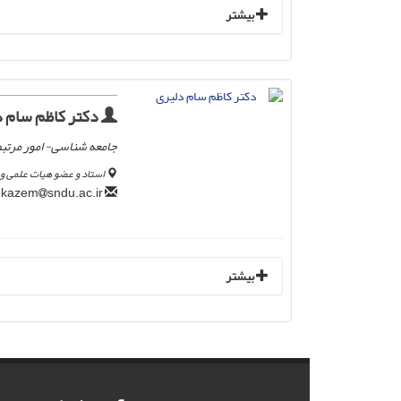
بیشتر
دکتر کاظم سام د
جامعه شناسی- امور مرتبط
استاد و عضو هیات علمی و 
sndu.ac.ir
kazem
بیشتر