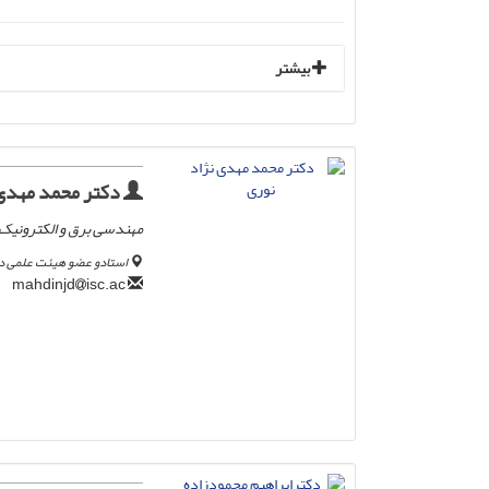
بیشتر
دکتر محمد مهدی 
مهندسی برق و الکترونیک
استادو عضو هیئت علمی دان
isc.ac
mahdinjd