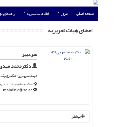
صفحه اصلی
مرور
اطلاعات نشریه
راهنمای ن
اعضای هیات تحریریه
سردبیر
دکترمحمد مهدی ن
مهندسی برق-الکترونیک
استاد و عضو هیئت علمی دا
isc.ac
mahdinjd
بیشتر