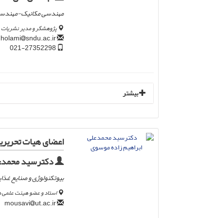
مهندسی مکانیک-مهندسی 
پژوهشگر و مدیر نشریات پ
sndu.ac.ir
eng.aligholami
021-27352298
بیشتر
اعضای هیات تحریری
دکترسید محمدعل
بیوتکنولوژی و صنایع غذای
استاد و عضو هیئت علمی د
ut.ac.ir
mousavi