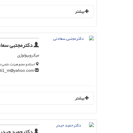
بیشتر
دکترمجتبی سعاد
میکروبیولوژی
استادو عضو هیئت علمی دان
yahoo.com
saadati1_m
بیشتر
دکترحمید حیدر