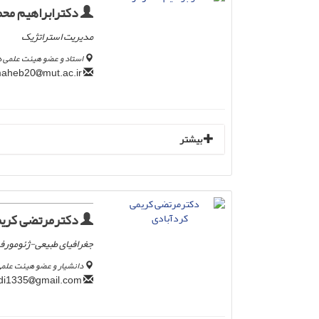
دکترابراهیم محم
مدیریت استراتژیک
استاد و عضو هیئت علمی د
mut.ac.ir
maheb20
بیشتر
دکترمرتضی کریم
جغرافیای طبیعی-ژئومورفو
دانشیار و عضو هیئت علمی 
gmail.com
m.karimi.kerdabadi1335