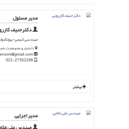
مدیر مسئول
دکترحنیف کازرو
مهندسی شیمی-بیوتکنول
دانشیار و عضو هیئت علمی
gmail.com
hanif.kazerooni
021-27352298
بیشتر
مدیر اجرایی
مهندس علی غلام