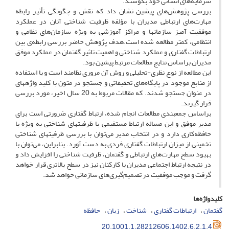
سرمایه‌های انسانی خود بکوشند.
بررسی پژوهش‌های پیشین نشان داد که نقش و چگونگی تأثیر رابطه
مهارت‌های ارتباطی مدیران با مؤلفه ظرفیت شناختی آنان در عملکرد
موفقیت آمیز سازمان‎ها و مراکز آموزشی به ویژه سازمان‌های نظامی و
انتظامی، کمتر مطالعه شده است.هدف پژوهش حاضر بررسی رابطه‌ی بین
ارتباطات گفتاری و عملکرد شناختی و اهمیت تاثیر گفتمان در عملکرد موفق
مدیران براساس نتایج مطالعات مرتبط پیشین بود.
این مطالعه از نوع نظری-تحلیلی و روش آن مروری نظامند است و با استفاده
از منابع موجود در پایگاه‌های تحقیقاتی و جستجو در متون با کلید واژه‎های
در عنوان جستجو شدند. که مقالات مربوط به 20 سال اخیر، مورد بررسی
قرار گیرند.
براساس جمع‎بندی مطالعات انجام شده، ارتباط گفتاری ضرورتی است برای
مدیر موفق و این مساله ارتباط مستقیمی با ظرفیت‎های شناختی به ویژه با
حافظه‌کاری دارد و در انتخاب مدیر می‌توان با بررسی ظرفیت‎های شناختی
تخمینی از میزان ارتباطات گفتاری فردی به دست آورد. بنابراین، می‌توان با
بهبود سطح مهارت‌های ارتباطی و گفتمان، ظرفیت شناختی را افزایش داد و
در نتیجه ارتباط اجتماعی مدیران با کارکنان نیز در سطح بالاتری قرار خواهد
گرفت و موجب موفقیت در تصمیم‌گیری‌های سازمانی خواهد شد.
کلیدواژه‌ها
گفتمان
ارتباطات گفتاری
شناخت
زبان
حافظه
20.1001.1.28212606.1402.6.2.1.4