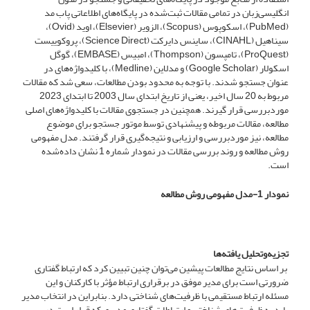
انگلیسی‌زبان در تمامی مقالات ثبت‌شده در پایگاه‌های اطلاعاتی پاب مد
(PubMed)، اسکوپوس (Scopus)، الزویر (Elsevier)، اوید (‌Ovid)،
سیناهیل (CINAHL)، ساینس دایرکت (Science Direct)، پروکوییست
(ProQuest)، تامپسون (Thompson)، امبیس (EMBASE)، گوگل
اسکولار (Google Scholar) و مدلاین (Medline)، با کلیدواژه‌های در
عنوان جستجو شدند. با توجه به محدود بودن مطالعات، سعی شد که مقالات
مربوط به 20 سال اخیر، یعنی از تاریخ ابتدای سال 2003 تا ابتدای 2023
موردبررسی قرار گیرند. همچنین در جستجوی مقالات با کلیدواژه‌های اصلی
مطالعه، مقالات مربوطه و پیشنهادی توسط موتور جستجو برای موضوع
مطالعه، نیز موردبررسی و ارزیابی و نتیجه‌گیری قرار گرفتند. مدل مفهومی
روش مطالعه و روند بررسی مقالات در نمودار شماره 1 نشان داده‌شده
است.
نمودار 1-مدل مفهومی روش مطالعه
تجزیه‌وتحلیل یافته‌ها
بر اساس نتایج مطالعات پیشین می‌توان چنین تبیین کرد که ارتباط گفتاری
ضرورتی است برای مدیر موفق در برقراری ارتباط مؤثر با کارکنان و این
مسئله ارتباط مستقیمی با ظرفیت‌های شناختی دارد. بنابراین در انتخاب مدیر
باید به ظرفیت‌های شناختی و ارتباطات گفتاری مدیری که قرار است در