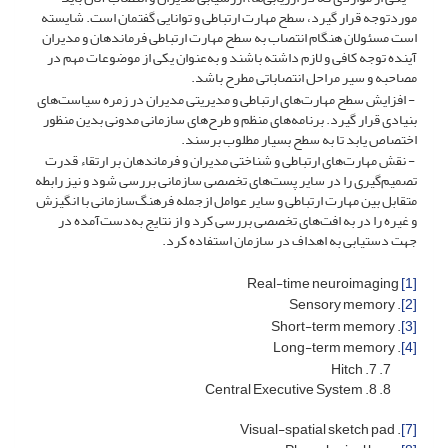
موردتوجه قرار گیرد، سطح مهارت ارتباطی و توانایی گفتمان است. شایسته
است مسئولان هنگام انتصاب به سطح مهارت ارتباطی فرماندهان و مدیران
آینده توجه کافی و لازم داشته باشند و به‌عنوان یکی از موضوعات مهم در
مصاحبه و سیر مراحل انتصاباتی مطرح باشد.
- افزایش سطح مهارت‌های ارتباطی و مدیریتی مدیران در زمره سیاست‌های
بنیادی قرار گیرد. برنامه‌های منظم و طرح‌های سازمانی مدونی بدین منظور
اختصاص یابد تا به سطح بسیار مطلوب برسند.
- نقش مهارت‌های ارتباطی و شناختی مدیران و فرماندهان بر ارتقاء قدرت
تصمیم‌گیری را در سایر پست‌های تخصصی سازمانی بررسی شود و نیز رابطه
متقابل بین مهارت ارتباطی و سایر عوامل ازجمله فرهنگ‌سازمانی با انگیزش
و غیره را در به افت‌های تخصصی بررسی کرد و از نتایج به‌دست‌آمده در
جهت دستیابی به اهداف در سازمان استفاده کرد.
Real-time neuroimaging
[1]
. Sensory memory
[2]
. Short-term memory
[3]
. Long-term memory
[4]
7. Hitch
8. Central Executive System
. Visual-spatial sketch pad
[7]