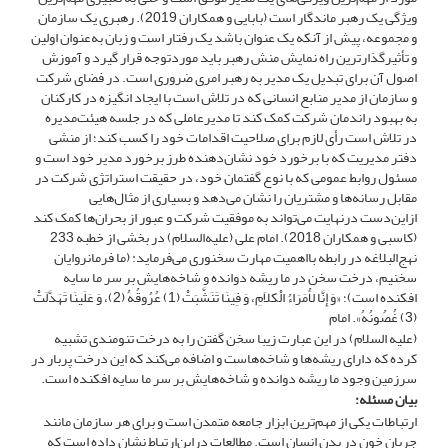
ویژگی یک رهبر ماندگار است (بابایی و همکاران 2019). رهبری یک سازمان
و مجموعه، پیش از آنکه یک عنوان باشد یک رفتار است و زبان به‌عنوان اولین
و تأثیرگذارترین راه نمایش منش رهبر باید موردتوجه قرار گیرد و آموزش
اصول آن برای تبدیل یک مدیر به رهبر امری ضروری است. در فضای شرکت
و سازمان از مدیر منابع انسانی که در تلاش است با ایجاد انگیزه در کارکنان
به بهبود راندمان شرکت کمک کند تا مدیرعاملی که در جلسه هیئت‌مدیره
در تلاش است رأی لازم برای صلاحیت اقدامات خود را کسب کند؛ از منشی
دفتر مدیریت که با برخورد خود نشان‌دهنده طرز برخورد مدیر خود است و
مسئول روابط عمومی که با نوع گفتمان خود، در حقیقت استراتژی شرکت در
مقابل رسانه‌ها و مشتریان را نشان می‌دهد و بسیاری از مثال‌هایی
ازاین‌دست درنهایت می‌تواند به موفقیت شرکت و عبور از بحران‌ها کمک کند
(کاسبی و همکاران 2018). امام علی (علیه‌السلام) در بخشی از خطبه 233
نهج‌البلاغه در رابطه بااهمیت مهارت سخنوری می‌فرماید: (ما فرمانروایان
سخنیم، درخت سخن در ما ریشه دوانده و شاخه‌هایش بر سر ما سایه
افکنده است)؛ «وَ إِنَّا لاَُمَرَاءُ الْکلاَمِ، وَ فِینَا تَنَشَّبَتْ (1) عُرُوقُهُ (2)، وَ عَلَینَا تَهَدَّلَتْ
(3) غُصُونُهُ». امام
(علیه السلام) در این عبارت زیبا سخن گفتن را به درخت تنومندی تشبیه
کرده که دارای ریشه‌ها و شاخه‌هاست و اضافه می‌کند که این درخت پربار در
سرزمین وجود ما ریشه دوانده و شاخه‌هایش بر سر ما سایه افکنده است.
بیان مسئله
:
ارتباطات یکی از مهم‌ترین ابزار جامعه متمدن است و برای هر سازمان مانند
جریان خون در بدن انسان است. مطالعات دراین‌ارتباط نشان داده است که