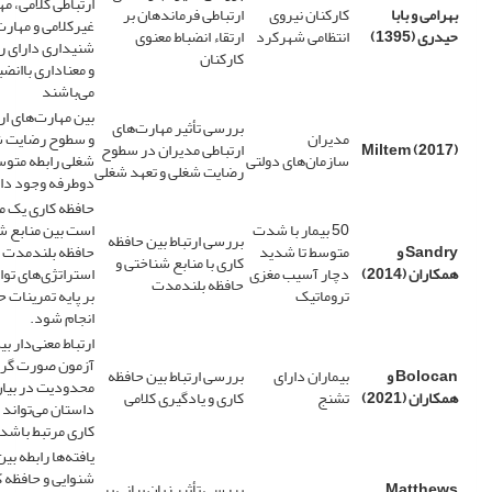
ارتباطی کلامی، مه
بهرامی و بابا
کارکنان نیروی
ارتباطی فرماندهان بر
غیرکلامی و مهارت
حیدری (1395)
انتظامی شهرکرد
ارتقاء انضباط معنوی
شنیداری دارای ر
کارکنان
و معناداری باانضب
می‌باشند
بین مهارت‌های ار
بررسی تأثیر مهارت‌های
مدیران
و سطوح رضایت ش
Miltem (2017)
ارتباطی مدیران در سطوح
سازمان‌های دولتی
شغلی رابطه متوس
رضایت شغلی و تعهد شغلی
دوطرفه وجود دار
حافظه کاری یک م
50 بیمار با شدت
است بین منابع ش
بررسی ارتباط بین حافظه
Sandry
و
متوسط تا شدید
حافظه بلندمدت و
کاری با منابع شناختی و
همکاران (2014)
دچار آسیب مغزی
استراتژی‌های توا
حافظه بلندمدت
تروماتیک
بر پایه تمرینات 
انجام شود.
ارتباط معنی‌دار بی
آزمون صورت گرفت
Bolocan
و
بیماران دارای
بررسی ارتباط بین حافظه
محدودیت در بیان
همکاران (2021)
تشنج
کاری و یادگیری کلامی
داستان می‌تواند 
کاری مرتبط باشد
یافته‌ها رابطه ب
شنوایی و حافظه کا
Matthews
بررسی تأثیر زبان بیانی بر