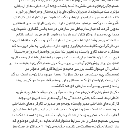
تصمیم‌گیری‌های مهمی نقش داشته باشد، توجه کرد. مهارت‌های ارتباطی
مؤثر باعث می‌شوند تا مدیران به‌گونه‌ای با زیردستان و مراجعان برخورد
کنند که احساس احترام در آن‌ها برانگیخته شود. مهارت ارتباطی کارکنان،
تأثیر مثبت در کسب رضایت مراجعین دارد. بنابراین لازم است برنامه‌هایی
تدوین گردد که مهارت ارتباطی در سازمان در سه بخش گفتاری، شنیداری،
دیداری به مدیران و کارکنان آموزش داده شود. از طرفی بر اساس نتایج
مطالعات بررسی‌شده ارتباط منفی بین اضطراب گذرا و عملکرد حافظه کاری با
در نظر گرفتن تکالیف تصمیم‌گیری وجود دارد. بنابراین، به نظر می‌رسد که
عملکرد حافظه کاری وابسته به تغییرات استرس و اضطراب روزمره نسبتاً
قوی است. این یافته‌ها برای تحقیقات در مورد رابطه‌های شناختی-هیجانی و
همچنین برای روش‌های آزمایشی بررسی کنترل تصمیم‌گیری مهم هستند. بر
اساس آن می‌توان گفت، بررسی محیط و شرایط کاری افراد مؤثر در
تصمیم‌گیری و جهت‌دهی در یک سازمان بسیار مهم و قابل‌توجه است. درگیر
کردن مدیران استراتژیک با مسائل جاری و متفرقه، ضربه مهلکی بر روند
رشد و مسیر پیشرفت سازمان خواهد گذاشت.
یکی از نقش‌های کلیدی هر مدیر، تصمیم‌گیری در موقعیت‌های پرتنش و
اضطراب‌ها است که بخش عمـدهٔ آن به فرآیندهای شناختی و درنتیجه،
کارکردهای شناختی مدیر وابسته بوده و هر مـدیر بـا کارکردهـای شـناختی
خـود همبسته است. مغز و ذهن یک مدیر باید در بهترین شرایط عملکردی
فعالیت کننـد تا مدیر بتواند از حداکثر ظرفیت شناختی خود استفاده کند تا
بهترین تصمیم ممکن را در شرایط دشوار اتخاذ نماید. درک این موضوع که
مغز انسـان چگونـه فعالیـت مـی‌کنـد و چگونه می‌توان از حداکثر ظرفیت مغز