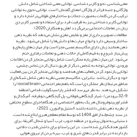
معنی‌شناسی، نحو و کاربردشناسی. توانایی معنی شناختی شامل دانش
واژگانی و جنبه فراتر از واژگان (معنای گفتمان) است. توانایی نحوی به توانایی
ترکیب کردن کلمات به‌صورت جملات و ساختارهای طولانی‌تر اشاره دارد و
توانایی کاربردشناختی نیز به ظرفیت فرد برای استفاده و تفسیر کاربردی
زبان در تعاملات اجتماعی برمی‌گردد (هلن و همکاران 2020).
مطالعات تصویربرداری از مغز و نقایص مغزی نشان می‌دهد که نظریه ذهن
ساختار وسیعی دارد و انواع مهارت‌ها و دانش‌ها را شامل می‌شود. نظریه
ذهن همانند زبان دارای مکانیسم عصبی مجزا است و از مهارت‌های پایه‌ای و
پیش‌نیاز شروع و به فهم کاملی از حالات ذهنی و تعاملات رفتاری ختم
می‌شود. این مهارت‌های پایه ممکن است شامل توانایی متمایز کردن اطلاعات
ورودی، توانایی توجه به شخص دیگر از طریق دنبال کردن تماس چشمی،
توانایی بازنمود کردن فعالیت‌های هدفمند و توانایی متمایز کردن بین فعالیت
خود و دیگران باشد. بنابراین، مکانیسم عصبی نظریه ذهن شامل شبکه‌ای از
مناطق مرتبط ازنظر عملکردی است که باهم مغز اجتماعی (social brain) را
تشکیل می‌دهند. به نظر می‌رسد که قشر پاراسینگولیت قدامی (منطقه
32/9 برودمن)، شیار گیجگاهی فوقانی، پل گیجگاهی دوطرفه، آمیگدال و
قشر اوربیتوفرونتال هر یک به‌طور اختصاصی در هنگام اجرای سطوح مختلفی
از نظریه ذهن نقش داشته باشند (استیل و البورن، 2021).
در سند چشم‌انداز افق 1404 که توسط مقام معظم رهبری ابلاغ‌شده است،
دستیابی به‌عنوان پیشرو در منطقه جنوب غرب آسیا و شمال آفریقا، برای
کشور هدف‌گذاری شده است. در این راستا و برای داشتن قدرت دفاعی
بازدارنده در برابر قدرت‌های شرق و غرب، بهره بردن از نیروی هوایی