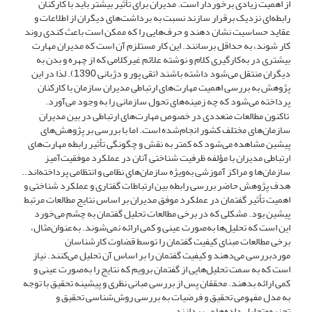
از اهمیت زیادی برخوردار است. مدیران برای تأثیر بیشتر باید با کارکنان
رابطه‌ای نزدیک برقرار سازند نسبت به برداشت‌های دیگران از اطلاعات و
عقاید حساسیت نشان دهند و حرف‌هایی را که ممکن است باعث کندی روند
کار شوند، به حداقل برسانند. این کار مستلزم آن است که مدیران مهارت
بیشتری در به‌کارگیری کلام و نوشته علائم غیرکلامی که از چهره و بدن به
دیگران منتقل می‌شود داشته باشند (تقی پور و دژبانی 1390). لذا در این
پژوهش به بررسی اهمیت مهارت‌های ارتباطی مدیران سازمان با کارکنان
پرداخته می‌شود که چه زمینه‌های تحول سازمانی را به وجود می‌آورد.
تاکنون مطالعات متعددی در خصوص مهارت‌های ارتباطی در بین مدیران
سازمان‌های مختلف کشور انجام‌شده است. اما با بررسی بر پژوهش‌های
پیشین مشاهده می‌شود که کمتر به نقش و چگونگی تأثیر رابطه مهارت‌های
ارتباطی مدیران با مؤلفه ظرفیت شناختی آنان در عملکرد موفقیت‌آمیز
سازمان‌ها و مراکز آموزشی به‌ویژه سازمان‌های نظامی و انتظامی پرداخته‌اند..
هدف پژوهش حاضر بررسی رابطه بین ارتباطات گفتاری و عملکرد شناختی و
اهمیت تأثیر گفتمان در عملکرد موفق مدیران بر اساس نتایج مطالعات مرتبط
پیشین بود. مشکلی که در برخی مطالعات تحلیل گفتمان به چشم می‌خورد
این است که تحلیل‌ها به‌صورت عینی و کمی ارائه نمی‌شوند. به‌عنوان‌مثال،
برخی مطالعات مبنای کیفیت گفتمان را توسط قضاوت کارشناسان
موردبررسی می‌دهند و کیفیت گفتمان را بر اساس آن تحلیل می‌کنند. نیاز
است که به سمت تحلیل‌هایی از گفتمان برویم که نتایج را به‌صورت عینی و
کمی ارائه بدهند. محققان پس از بررسی مبانی نظری و پیشینه تحقیق با توجه
به مدل مفهومی تحقیق و فرضیات به بررسی روش‌شناسی تحقیق و
تجزیه‌وتحلیل داده‌ها می‌پردازند.