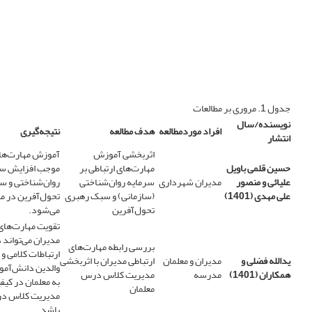
جدول 1. مروری بر مطالعات
نویسنده/سال
افراد موردمطالعه
هدف مطالعه
نتیجه‌گیری
انتشار
اثربخشی آموزش
آموزش مهارت‌های
حسین قلمی باویل
مهارت‌های ارتباطی بر
موجب افزایش سر
علیائی و منصور
مدیران شهرداری
سرمایه روان‌شناختی
روان‌شناختی و 
علی مهدی (1401)
(سازمانی) و سبک رهبری
تحول‌آفرین در م
تحول‌آفرین
می‌شود.
تقویت مهارت‌های 
مدیران می‌تواند 
بررسی رابطه مهارت‌های
ارتباطات کلامی و 
یدالله فضلی و
مدیران و معلمان
ارتباطی مدیران با اثربخشی
والدین دانش‌آموز
همکاران (1401)
مدرسه
مدیریت کلاس درس
به معلمان در کی
معلمان
مدیریت کلاس در
باشد