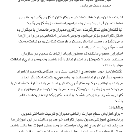
جدید دست می‌یابد.
(درنتیجه این مهارت‌ها اعتماد در بین کارکنان شکل می‌گیرد و به‌نوعی
تعاملات بین فردی، دوستی، احترام و رابطه متقابل شکل می‌گیرد.
(با گفتمان‌های شکل‌گرفته، سازگاری مدیران و فرماندهان با دیگران به
شکل کارآمد و مؤثر می‌شود و نوعی احساس اجتماعی بودن را در آن‌ها
برمی‌انگیزد و سبب افزایش عملکرد ظرفیت شناختی و درنهایت به یک
تصمیم‌گیری درست می‌انجامد.
(بنابراین سطوح مختلف که مسئول ایجاد ارتباطات صحیح در سازمان
هستند؛ باید از کم وکیل فرایند ارتباطی آگاه باشند و نحوه برقراری ارتباطات
مؤثر را بدانند.
(گفتمان نیز خود، مقوله‌های ارتباطی است و در هنگامی‌که مدیران افراد
باهم و دیگران در ارتباط هستند، و روابط قوی و مثبت با یکدیگر ایجاد
می‌کنند و توانایی درک و به‌کارگیری دانش را پیدا می‌کنند (ظرفیت شناختی)
می‌تواند تسهیل شود. این ویژگی سبب می‌شود این مدیران موفق‌تر و از
کارایی بیشتری برخوردار باشند. و کیفیت کاری که ارائه می‌دهند بالاتر
باشد.
پیشنهاد:
- برای افزایش سطح مهارت ارتباطی مدیران و ظرفیت شناختی تدوین
برنامه‌های آموزشی مدون بسیار کارآمد خواهد بود. البته در این آموزش‌ها
هرچند که آموزش‌های نظری لازم است، اما وجه عملی آموزش‌ها غالب باشد.
- یکی از مواردی که در ارزیابی‌ها، ارزشیابی مدیران و انتصاب آنان باید