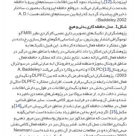
اپیزودیک
[12]
را پیشنهاد نمود که بین اطلاعات سیستم‌های پیرو با حافظه
بلندمدت ارتباط برقرار می‌کند. درواقع حافظه اپیزودیک به‌صورت ساختار
ذخیره‌ای پیشنهاد گردید که رابط بین سیستم‌های مختلف هست (A. D.
Baddeley, 2002).
شکل
1
. مدل حافظه کاری بدلی و هیچ
پژوهشگران از تکنیک‌های تصویربرداری عصبی کارکردی نظیر FMRI و
توموگرافی انتشار پوزیترون، برای شناسایی الگوهای فعال‌سازی رخ‌داده در
طول عملکرد حافظه فعال استفاده کرده‌اند. این قبیل تکنیک‌ها به
پژوهشگران این امکان را داد تا فرضیاتی در رابطه با مناطق مغزی درگیر در
حافظه فعال کلامی ارائه دهند. نتایج نشان داد که عملکرد حافظه فعال
مناطق فرونتال به‌ویژه منطقه قشر پره فرونتال (به عبارتی قشر درسو لترال
پرفرونتال
[13]
(DLPC)) و ناحیه بروکا را درگیر می‌کند (A. Baddeley,
2003). پژوهشگران این‌گونه فرض کرده‌اند که بین DLPFC و نگهداری
فعال اطلاعات رابطه نزدیکی برقرار هست. افزایش عملکرد DLPFC حاکی از
آن است که این بخش در حفظ و نگهداری اطلاعات در طول پردازش اطلاعات
بیشتر دخالت دارد. از منطقه بروکا نیز در پژوهش‌های متعددی نام‌برده
شده و نقش آن وساطت در فرایند مرور کلامی هست. سایر مناطق قدامی
فعال در مطالعات حافظه کاری عبارت‌اند از مناطق حرکتی پیش حرکتی
[14]
و
مکمل
[15]
. اگرچه راجع به این مناطق زیاد بحث نشده است، اما این‌گونه
فرض شده است که مناطق مذکور نیز به‌عنوان واسطه‌ای بین مرور ذهنی و
نگهداری اطلاعات عمل کرده‌اند. قشر پریتال نیز در حافظه فعال کلامی نقش
مهمی ایفا کرده و در مطالعات مختلف از آن نام برده شده است (Newman,