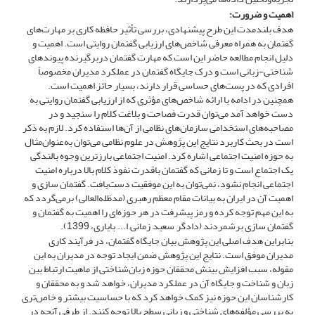
اهمیت و ضرورت:
هدف بلندمدت این طرح پیشنهادی، بررسی تأثیر حافظه کاری بر مهارت‌های
گفتمان به همراه معرفی شاخص‌های ارزیابی گفتمان روایتی است. اهمیت و
دلیل انجام مطالعه حاضر این است که مهارت گفتمان دربرگیرنده پیوندهای
شناختی-زبانی است و درک جایگاه گفتمان در عملکرد مدیران مخصوصاً
افرادی که در پست‌های حساسی قرار دارند، بسیار حائز اهمیت است.
همچنین در ادامه با ارائه شاخص‌های مؤثری که از ارزیابی گفتمان روایتی به
دست خواهد آمد می‌توان قدرت فصاحت و بلاغت کلام را سنجید و در
مصاحبه‌های استخدامی سازمان‌های نظامی از آن‌ها استفاده کرد. لازم به ذکر
است در بحث کاربرد نتایج این پژوهش در علوم نظامی می‌توان به‌عنوان‌مثال
به حوزه امنیت اجتماعی اشاره کرد. امنیت اجتماعی بارزترین وجوه بالندگی
یک اجتماع است و تا زمانی که گفتمان باقدرت نفوذ کلام بالا درباره امنیت
اجتماعی انجام نشود، نمی‌توان به این موفقیت دست‌یافت. گفتمان سازی و
اهمیت آن در ایران به بیانات مقام معظم رهبری (مدظله‌العالی) برمی‌گردد که
به این مهم توجه کرده و رمز پیشرفت در هر حوزه‌ای را اهمیت به گفتمان و
گفتمان سازی برشمردند (دادگر, سعید, زمانی, ا..., بایاری، 1399).
بنابراین هدف اصلی این پژوهش بیان جایگاه گفتمان، در فرآیند کاری
مدیران موفق است. نتایج این پژوهش ضمن ایجاد توجه در مدیران به این
مقوله، سبب افزایش بینش محققان حوزه زبان‌شناختی از ماهیت ارتباط بین
زبان و شناخت و جایگاه آن در عملکرد مدیران، خواهد شد و به محققان و
کارشناسان این حوزه نیز کمک خواهد کرد که با حساسیت بیشتر و خاص‌تری
به بررسی مؤلفه‌های شناختی و زبانی سطح بالا توجه کنند. از طرفی آنچه در