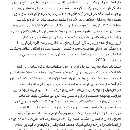
کارآمد، غیرقابل کتمان است. توانایی یافتن مسیر در محیط پیچیده پیرامون
ما، یکی از اساسی‌ترین عملکردهای شناختی است. جهت‌یابی فضایی روندی
پیچیده است که در آن فرآیندهای چند حسی، باید درهم‌آمیخته شوند و با
تغییر زمان و مکان شخص، نیز خود را تطبیق دهند. بنابراین لزوم تقویت
عملکرد شناختی قبل از مواجهه با بروز اختلال، در کارکنان نظامی بدیهی به
نظر می‌رسد. بدین منظور پیشنهاد می‌شود علاوه بر ارزیابی‌های کامل عصبی-
روانشناختی ابتدایی، به‌صورت دورهای و با فواصل مشخص، در کنار
ارزیابی‌های معمول پزشکی، ارزیابی‌های شناختی نیز مدنظر قرار گیرد تا
ورزیدگی نیروهای نظامی و به‌ویژه خلبانان بیشتر شده و امکان خطاها و تلفات
احتمالی در حین مأموریت‌ها به حداقل ممکن رسانیده شود (احمدی و
خدابخش، 2020).
جهت‌یابی نیاز به چهار مرحله از پردازش اطلاعات دارد که شامل، درک و
شناخت، دریافت حسی و اجرای یک رفتار هست و نیازمند ملزومات شناختی و
فیزیکی است. در حین پرواز خلبان از همه این مراحل استفاده می‌کنند خلبان
کارآمد نیازمند هر چهار مرحله هست تا بهترین جهت‌یابی را انجام دهد.
مراحل اول و دوم یعنی «دریافت حسی» و درک شناخت بینایی،» ورودی این
فرآیند پیچیده هستند و برای داشتن یک خروجی مطمئن، باید اطلاعات
به‌درستی وارد سیستم بینایی ما شوند و درک و شناخته شوند. برای این
مسئله، نیاز به داشتن سیستم توجه مغز نیز هست که تمامی اطلاعات
موردنیاز فرد در لحظه را در دسترس وی قرار می‌دهد تا تصمیم‌گیری و
اجرای عملی مناسبی داشته باشد. یک خلبان ماهر انتخاب می‌کند که کدام‌یک
از اقدامات را در چه زمانی انجام دهد، کدام‌یک از وظایف را تأکید بر انجام