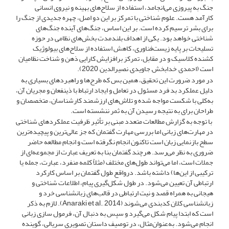
جنگ به پیروزی می‌انجامد، استفاده از سلاح‌های بهینه و نیروی انسانی
کارآمد هست. علوم شناختی با تمرکز بر این دو اصل، چهره جدیدی از جنگ را
برای بشر ترسیم کرده است. بر این اساس، جنگ‌های آینده جنگ‌های
شناختی خواهد بود. یکی از اهداف بلندمدت بخش‌های نظامی در حوزه
تسلیحات بر پایه زیست‌فناوری، کاهش استفاده از سلاح‌های بیولوژیک
کشنده کلاسیک و در مقابل، تمرکز برافزایش کارایی ذهن و شناخت نظامیان
است (احمدی, خدابخش, جاویدی, نصیرالدین, 2020).
در مورد ضرورت این تحقیق، همین بس که طرح‌ها و راهبردهای بسیاری به
دلیل عملکرد بد فرد مسئول در تعامل و ایجاد ارتباط با ذینفعان و مجریان آن،
به‌کلی با شکست مواجه شده و تلاش‌های ارزشمند کارشناسان، متخصصان و
طراحان برای به نتیجه رسیدن آن به ثمر ننشسته است.
با توجه به گزارش مطالعات متعدد مبنی بر تأثیر ظرفیت عملکردهای شناختی
در مهارت‌های زبانی اما بررسی مهارت گفتمان که جز عالی‌ترین و پیچیده‌ترین
سطح بازنمایی زبان است تاکنون انجام نگرفته است و انجام مطالعه حاضر
ضروری به نظر می‌رسد. هرچند گفتمان بنا به تعریف عبارت از مجموعه‌ای از
جملات است، اما می‌تواند طول‌های مختلف (مثلاً کلمه منفرد، عبارت، جمله یا
ترکیبی از این‌ها) داشته باشد. درواقع طول گفتمان بر اساس کارکرد
ارتباطی آن تعیین می‌شود. در طول شکل‌گیری پیام، اطلاعات شناختی و
هیجانی به همراه قصد و نیت ارتباطی در قالب‌های زبانشناسی خرد و
زبانشناسی کلان کدبندی می‌شوند (Anaraki et al., 2014). لازم به ذکر
است که ابتدا پیام شکل می‌گیرد و سپس به دنبال آن، فرمول سازی زبانی
انجام می‌شود. به‌عنوان‌مثال، در توصیف داستان تصویری سریالی، گوینده