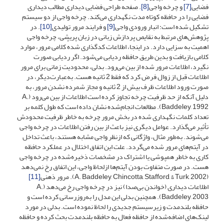
فضایی
[7]
و چرخه واجی
[8]
. صفحه طراحی فضایی دیداری مطالب دیداری
فضایی را در حافظه کوتاه مدت نگهداری می‌کند. چرخه واجی از دو سیستم
تشکیل شده است: انبار ورودی واجی
[9]
و فرایند مرور تولیدی
[10]
. در
پژوهش‌های مرتبط به نقایص پردازش زبانی در زبان پریشی، چرخه واجی
اهمیت به سزایی دارد. در اینجا، اطلاعات کدگذاری شدهٔ کلامی مرور، موارد
کلامی بازیافت و بدین طریق حافظه ردیابی می‌شود. اگر ردیابی صورت
نگیرد، اطلاعات مرور شده از بین می‌رود. بدلی، محدودیت زمانی برای مرور
اطلاعات قبل از زوال فرض کرد که فقط 2 ثانیه هست. به‌عبارت‌دیگر، در
صورت ورود اطلاعات ظرف بیش از 2 ثانیه و مجاز شمرده نشدن مرور، به
دلیل آنکه از حد ظرفیت چرخه تجاوز کرده است اطلاعات از بین می‌رود (A.
Baddeley, 1992). مطالعات انجام‌شده نشان داده است که طول کلمه بر
تعداد کلمات نگهداری شده در بخش مرور چرخه به خاطر ظرفیت محدودش
تأثیر می‌گذارد. عوامل دیگری نیز باعث از بین رفتن اطلاعات در چرخه واجی
می‌شوند. به‌طور مثال، واژگانی که ازنظر واجی مشابه هستند، باعث تداخل
در آیتم‌های مرور شده می‌گردد. علت این اتفاق اختلال در عملکرد حافظه
کاری به خاطر همپوشی یا اشتراک در مشخصات ذخیره‌شده در چرخه واجی
هست. در صورت متفاوت بودن آیتم‌ها ازلحاظ واجی، این اتفاق رخ نمی‌دهد
(A. Baddeley, Chincotta, Stafford, & Turk, 2002). مرور ذهنی
[11]
اطلاعات دیداری (خواندن بی‌صدا) نیز در چرخه واجی رخ می‌دهد (A.
Baddeley, 2003). همچنین بدلی این مدل را به‌روزرسانی کرده است و
حافظه بلندمدت و زیرسیستم جدیدی را لحاظ نموده است. بدلی در مورد
لینک‌های اضافه‌شده از حافظه فعال به حافظه بلندمدت بحث کرده و حافظه