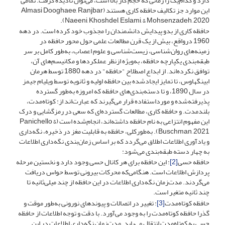
دارد و کدام‌یک را زمانی که حجم کار بالا است، می‌توان نادیده گرفت. تمامی
این موارد جز تکالیف حافظه کاری هستند (Almasi Dooghaee, Ranjbar
Naeeni, Khoshdel, Eslami, & Mohsenzadeh, 2020).
حافظه کاری از بدو پیدایش دانشمندان را مجذوب خود کرده است. در دهه
1960 درواقع، بیش از یک قرن مطالعات علمی حول محور حافظه در
زمینه‌های روان‌شناسی، زیست‌شناسی و علوم اعصاب، به‌طور کامل بر سر
طبقه‌بندی یکپارچه حافظه، به‌ویژه ازنظر عملکردها و مکانیسم‌های آن،
توافق نکرده‌اند. از ابداع اصطلاح "حافظه" در دهه 1880 توسط هرمان
ابینگهاوس، تا تمایز ایجادشده بین حافظه اولیه و ثانویه توسط ویلیام جیمز
در سال 1890، و تا دسته‌بندی‌های حافظه که امروزه به‌طور گسترده
پذیرفته‌شده و مورداستفاده قرار می‌گیرند که عبارت‌اند از: کوتاه‌مدت،
بلندمدت. و حافظه کاری، مطالعات گسترده‌ای که سعی در رمزگشایی و درک
این مفهوم انتزاعی به نام حافظه داشته‌اند، انجام‌شده است (Panichello &
Buschman, 2021). به‌طورکلی، حافظه به قابلیت مغز در ذخیره، نگه‌داری
و یادآوری اطلاعات اطلاق می‌گردد که بر اساس زمان‌بندی نگه‌داری اطلاعات
به چهار دسته طبقه‌بندی می‌شود:
حافظه حسی
[2]
: این حافظه برای هر کانال حسی وجود دارد و نخستین مرحله
پردازش اطلاعات است. هنگامی‌که محرکات بیرونی توسط حواس دریافت
می‌گردند. مدت‌زمان نگه‌داری اطلاعات در این حافظه از چند میلی‌ثانیه تا
چند ثانیه متغیر است.
حافظه کوتاه‌مدت
[3]
: تغییر در اتصالات و پیوندهای نورونی به‌طور موقت و
گذرا حافظه کوتاه‌مدت را به وجود می‌آورد. با دقت و توجه اطلاعات از حافظه
حسی به کوتاه‌مدت انتقال می‌یابد. مدت‌زمان نگه‌داری اطلاعات در این