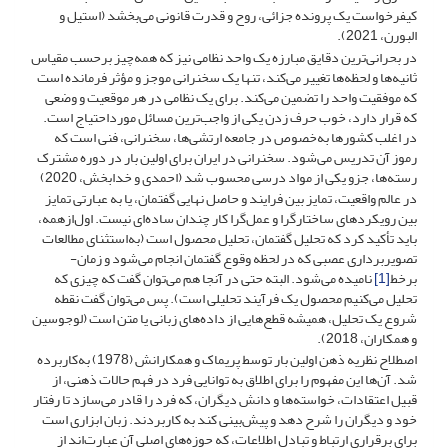
کیفرخواست یک پرونده جزائی، روح و قدرت قانونی می‌بخشد (استیل و
البورن، 2021).
در بحرانی‌ترین دقایق مبارزه یک واحد نظامی نیز که همه‌چیز برحسب مقیاس
ثانیه‌ها و لحظه‌ها تغییر می‌کند، تنها یک سخنرانی موجز و مؤثر فرمانده است
که موفقیت واحد را تضمین می‌کند. برای یک نظامی در هر موقعیت و وضعی
که قرار دارد، خوب حرف زدن یکی از واجب‌ترین مسائل مورداحتیاج است.
در اغلب کشورها به‌خصوص در جامعه ارتشی‌ها، سخنرانی، فنی است که
رموز آن تدریس می‌شود. سخنرانی در ایران برای اولین بار در دوره مشترک
رسته‌ها، جزو یکی از مواد درسی محسوب شد (احمدی و خدابخش، 2020)
در عالم واقعیت، تمایز بین فرایند و حاصل نهایی گفتمان، یا به عبارتی تمایز
بین رویکردهای ساختارگرا و عمل‌گرا کار چندان ساده‌ای نیست. اول‌ازهمه،
باید تأکید کرد که تحلیل گفتمان، تحلیل محصول است (به‌استثنای مطالعات
تصویربرداری عصبی که در لحظه وقوع گفتمان انجام می‌شود و زمان-
برخط
[1]
نامیده می‌شود. البته حتی در آنجا هم می‌توان گفت که چیزی که
تحلیل می‌کنیم محصول یک فرآیند تحلیلی است). پس می‌توان گفت نقطه
شروع یک تحلیل، همیشه قطع‌هایی از داده‌های زبانی یا متن است (لوجوسین
و همکاران، 2018).
اصطلاح نظریه ذهن اولین بار توسط پریماک و همکارانش (1978) به‌کاربرده
شد. آن‌ها این مفهوم را برای اطلاق به توانایی فرد در فهم حالات ذهنی، از
قبیل اعتقادات، خواسته‌ها و دانش دیگران، که فرد را قادر می‌سازد تا رفتار
خود و دیگران را شرح دهد و پیش‌بینی کند به کاربردند. زبان ابزاری است
برای برقراری ارتباط و تبادل اطلاعات، که حوزه‌های اصلی آن عبارت‌اند از