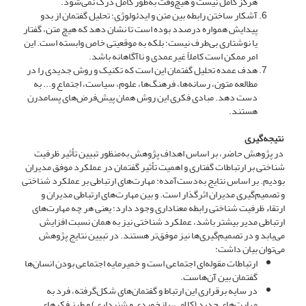
هرگز کامل نیست و هیچ‌وقت به‌طور کامل درک نمی‌شود.
آشکار ساختن رابطه بین متن و ایدئولوژی؛ تحلیل گفتمان از بدو
پیدایش همواره درصدد بوده است تا نشان دهد که هیچ متن، گفتار
یا نوشتاری بی‌طرف نیست؛ بلکه به موقعیتی خاص وابسته است. این
امر ممکن است کاملاً غیرعمدی و ناآگاهانه باشد.
هدف عمده تحلیل گفتمان این است که تکنیک و روش جدیدی را در
مطالعه متون، رسانه‌ها، فرهنگ‌ها، علوم، سیاست، اجتماع و... به
دست دهد. مبادی فکری این روش همان پیش‌فرض‌های پسامدرن
هستند.
نتیجه‌گیری
در پژوهش حاضر، بر اساس اهداف پژوهش به‌منظور تبیین تأثیر ظرفیت
شناختی بر ارتباطات گفتاری و اهمیت تأثیر گفتمان در عملکرد موفق مدیران
بودیم. بر اساس نتایج به‌دست‌آمده: مهارت‌های ارتباطی بر عملکرد شناختی
و تصمیم‌گیری مدیران اثرگذار است. و بین مهارت‌های ارتباطی مدیران و
ارتقاء ظرفیت شناختی رابطه معناداری وجود دارد؛ یعنی هر چه مهارت‌های
ارتباطی مدیر بیشتر باشد، عملکرد شناختی نیز به همان نسبت افزایش
می‌یابد و در تصمیم‌گیری‌ها نیز موفق‌تر هستند. در تبیین نتایج پژوهش
می‌توان بیان داشت:
ارتباطات مقوله‌ای اجتماعی است و خمیرمایه اجتماعی بودن انسان‌ها
گفتمان بین آن‌هاست.
در سایه برقراری این ارتباط و گفتمان‌های شکل‌گرفته، فرد به
مهارت‌های جدید (کلامی، بازخوردی و شنیداری) و طرز فکرهای