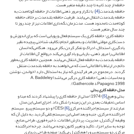
حافظه از چند ثانیه تا چند دقیقه متغیر هست.
حافظه بلندمدت
[4]
: با تکرار و مرور ذهنی اطلاعات از حافظه کوتاه‌مدت به
حافظه بلندمدت انتقال می‌یابند. ظرفیت حافظه بلندمدت برخلاف حافظه
کوتاه‌مدت نامحدود هست. مدت‌زمان نگه‌داری اطلاعات نیز از چند روز تا
چند سال متغیر هست.
حافظه کاری: حافظه کاری یک سیستم فعال و پویایی است که برای اندوزش و
دست‌کاری موقتی اطلاعات و به‌منظور انجام تکالیف شناختی پیچیده نظیر
یادگیری، استدلال، ادراک و تفکر کردن بکار می‌رود. هنگامی‌که انسان
اطلاعاتی را مرور ذهنی، بازیابی و یادآوری می‌کند درواقع آن اطلاعات از
حافظه بلندمدت به حافظه فعال انتقال می‌یابند. همچنین حافظه کاری به‌طور
دائم در ارتباط با اطلاعاتی است که می‌خواهند به حافظه بلندمدت منتقل
گردند. درمجموع در هر فرآیندی که نیاز به استدلال دارد (خواندن، نوشتن
و محاسبات ذهنی) حافظه کاری درگیر می‌باشد(A. Baddeley,
Gathercole, & Papagno, 1998).
مدل حافظه کاری بدلی
بدلی و هیچ
[5]
(1974) مدلی از حافظه کاری را پیشنهاد کردند که مبنا و
اساس تحقیقات بعدی در این زمینه را شکل داد. اجزای اصلی این مدل
عبارتند از سیستم اجراکننده مرکزی
[6]
(CES) و دو سیستم پیرو. سیستم
اجراکننده مرکزی، جنبه و بعد اصلی این سیستم تلقی گردید، به دلیل آن که
وظیفه آن کنترل، مدیریت، پردازش اطلاعات، ذخیره فوری، طراحی منابع،
توجه به سایر اجزاء، تاکید و تغییر کانون توجه می‌باشد. چرخه اجراکننده
مرکزی دو سیستم پیرو را هم کنترل می‌کند: صفحه طراحی دیداری