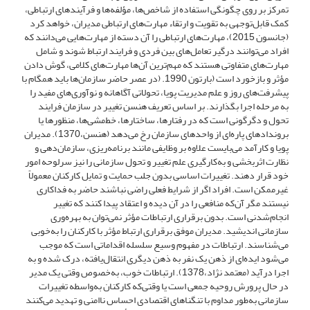
تمرکز بر روی چگونگی استفاده از شاخص‌ها، مؤلفه‌ها و فرآیندهای ارتباطی،
کمک قابل‌توجهی به تقویت و ارتقاء مهارت‌های ارتباطی مدیران، خواهد کرد
(جانسون 2015)، مهارت‌های ارتباطی را آن دسته از مهارت‌هایی می‌دانند که
افراد می‌توانند درگیر تعامل‌های بین فردی و فرایند ارتباط شوند و شامل
مهارت‌های متفاوتی هستند که مهم‌ترین آن‌ها مهارت‌های کلامی، گوش دادن
مؤثر و بازخورد است (بارتون 1990. (در عصر حاضر سازمان‌ها باید همگام با
پیشرفت‌های روز و علم مدیریت پویا، تحولاتی آگاهانه و نوآوری‌های مفید را
به مرحله اجرا بگذارند. بر اساس تعریف هنسن تغییر در سازمان فرایند
تحول و دگرگونی است که در رفتارها، ساختارها، خط‌مشی‌ها، منظورها یا
بروندادهای پاره‌ای از واحدهای سازمان رخ می‌دهد (هنسن،1370). مدیران
پویا و کارآمد می‌بایست علاوه بر وظایفی مانند برنامه‌ریزی، سازمان‌دهی و
نظارت اثربخشی و به‌کارگیری علم تغییر و تحول سازمانی را نیز سرلوحه امور
خود قرار دهند. تغییرات اساسی بدون جلب حمایت و تمایل کارکنان معمولاً
غیرممکن است. افراد اگر از شرایط فعلی راضی نباشند حاضر به فداکاری
نیستند مگر آن‌که منافعی را در آن دیده و اعتقاد پیدا کنند که تغییر
انجام‌شدنی است. بدون برقراری ارتباطات مؤثر نمی‌توان به بهره‌وری
سازمانی اندیشید. مدیران موفق برقراری ارتباط مؤثر با کارکنان را به‌خوبی
می‌شناسند. ارتباطات در مفهوم وسیع سلسله اقداماتی است که موجب
می‌شود ایده‌ای از ذهن یک نفر به ذهن دیگری انتقال‌یافته، درک شده و به
اجرا درآید (معتمد نژاد،1378). ارتباطات خوب، به‌خصوص وقتی یک مدیر
در حال پرورش روحیه جمعی است یا وقتی‌که کارکنان به‌واسطه تغییرات
سازمانی به‌طور مداوم با تنگناهای اقتصادی احساس ناامنی و تهدید می‌کنند