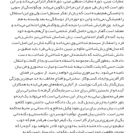
عملیات عینی، دوره عملیات منطقی عینی، دوره تفکر انتزاعی می‌داند و بر این
باور است که زبان طی عبور از این مراحل تکوین می‌یابد. ویگوتسکی از سویی
با چامسکی هم‌عقیده است که زبان از تفکر مستقل است ولی وی این استقلال
را همیشگی نمی‌داند و این دو حوزه را از دوسالگی به بعد وابسته به هم
می‌داند. وی افزایش شناخت را نتیجه کنش و واکنش‌های اجتماعی می‌داند و
معتقد است گفتار درونی حاصل گفتار شخصی است و آن‌هم به‌نوبه خود
پدید آمده از گفتار اجتماعی است. زبان شناسان شناختی نیز دانش زبانی
فرد را منفک از سیستم شناختی وی نمی‌دانند و تأکیدشان بر این اصل است
که مدل‌های زبان‌شناختی علاوه بر تبیین دانش زبانی فرد باید منطبق بر
دانش شناختی باشد که دانشمندان حوزه شناختی از شناخت به دست
داده‌اند. به‌طورکلی یک مجموعه با استفاده مناسب و بجا از کلمات و انتقال
مثبت حسی که پشت کلمات نهفته شده است و مهارت سخنوری و فن بیان
نامیده می‌شود، به بهره‌وری بیشتری خواهد رسید. از سویی در فضای
کارآفرینی و ایجاد کسب‌وکار، سخنرانی و اقناع مخاطب به جد مهم‌ترین ویژگی
بنیان‌گذار یک شرکت نوپاست. از آغازین لحظه‌های معرفی ایده به همکاران
آینده و از نخستین تلاش برای جذب سرمایه‌گذار گرفته تا سخنرانی برای
معرفی محصول نهایی به خریدار، این سخنرانی است که می‌تواند یک ایده و
باور خام را به ارزش تبدیل کند. در یک دادگاه جنایی، داشتن نفوذ کلام و
قدرت بیان بیشتر برای برتری نفوذ وکیل مدافع و دادستانی بر محیط محاکمه
محرز است. داشتن بیان فصیح، توأم با خونسردی، نکته‌سنجی و نکته‌دانی
یکی از ضروری‌ترین ابزار کار است. یک کیفرخواست هرقدر هم که خوب
تنظیم و ترتیب داده‌شده باشد به‌خودی‌خود قادر نخواهد بود آنچه را که
محتوی واقعیت خود است، اثبات کند، بلکه این دادستان است که به