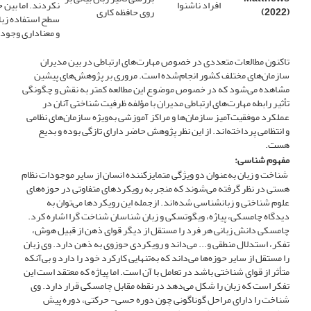
افراد ناشنوا
نکردند. اما بین ح
(2022)
روی حافظه کاری
سطح استفاده زبان
و معناداری وجود
تاکنون مطالعات متعددی در خصوص مهارت‌های ارتباطی در بین مدیران
سازمان‌های مختلف کشور انجام‌شده است. مروری بر پژوهش‌های پیشین
مشاهده می‌شود که در خصوص موضوع این مطالعه کمتر به نقش و چگونگی
تأثیر رابطه مهارت‌های ارتباطی مدیران با مؤلفه ظرفیت شناختی آنان در
عملکرد موفقیت‌آمیز سازمان‌ها و مراکز آموزشی به‌ویژه سازمان‌های نظامی
و انتظامی پرداخته‌اند. از این نظر پژوهش حاضر دارای تازگی بوده و بدیع
هست.
مفهوم شناسی:
شناخت و زبان به‌عنوان دو ویژگی متمایزکننده انسان از سایر موجودات نظام
هستی در نظر گرفته می‌شوند که منجر به رویکردهای متفاوتی در حوزه‌های
علوم شناختی و زبانشناسی شده‌اند. ازجمله این رویکردها می‌توان به
دیدگاه چامسکی، پیاژه، ویگوتسکی و زبان شناسان شناخت گرا اشاره کرد.
چامسکی دانش زبانی هر فرد را مستقل از دیگر قوای ذهن از قبیل هوش،
تفکر، استدلال منطقی و... می‌داند و رویکردی حوزوی به ذهن دارد. وی زبان
را مستقل از سایر حوزه‌ها می‌داند که به‌تنهایی کارکرد خود را دارد و بی‌آنکه
متأثر از قوای شناختی باشد در تعامل با آن است. اما پیاژه که معتقد است این
تفکر است که زبان را شکل می‌دهد در نقطه مقابل چامسکی قرار دارد. وی
شناخت را دارای مراحل گوناگونی چون دوره حسی- حرکتی، دوره پیش