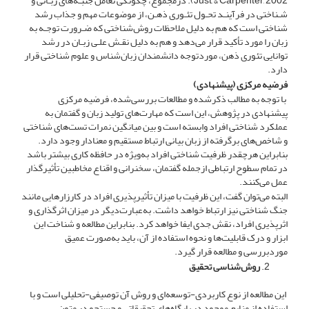
Just, & Carpenter, 2002). درمجموع، چگونگی تعامل جنبـه‌های زبـانی و
شـناختی در فرآینـد تحـول تئـوری ذهـن، از موضوعات مهم و جذاب رشد
شناختی است که هم به دلیل ملاحظات روش‌شناختی که ضـرورت توجـه به
زبان را مورد تأکید قرار می‌دهد و هم به دلیل نقـش علـی زبـان در رشد
توانایی تئوری ذهن، موردتوجه دانشمندان زبان‌شناس و علوم شناختی قرار
دارد.
فرضیه مرکزی (پیشنهادی)
با توجه به مطالب ذکرشده و مطالعات بررسی‌شده، فرضیه مرکزی
پیشنهادی در پژوهش، این است که مهارت‌های تولید زبان و گفتمان به
عملکرد شناختی افراد وابسته است و بین میانگین نمرات تست‌های شناختی
و شاخص‌های برگرفته از زبان بیانی ارتباط مستقیم و معنادار وجود دارد.
بنابراین هرچقدر ظرفیت شناختی افراد به‌ویژه در حافظه کاری بیشتر باشد
در تمام سطوح ارتباطی ازجمله گفتمان، سخنرانی و اقناع مخاطبین تأثیرگذار
عمل می‌کنند.
البته می‌توان گفت، این ظرفیت با میزان تأثیرپذیری افراد در کارزارهایی مانند
جنگ شناختی نیز ارتباط خواهد داشت. به‌عبارت‌دیگر در میزان اثرگذاری و
اثرپذیری افراد، نقش جدی ایفا خواهد کرد. بنابراین مطالعه و شناخت این
ابزار و درک قابلیت‌ها و نحوه استفاده از آن، باید به‌صورت عمیق
موردبررسی و مطالعه قرار گیرد.
روش‌شناسی تحقیق
این مطالعه از نوع کاربردی-توسعه‌ای و روش آن توصیفی-تحلیلی است و با
استفاده از منابع موجود در پایگاه‌های تحقیقاتی و جستجو در متون