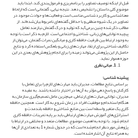
قبل از اینکه توصیف تصاویر را برنامه‌ریزی و فرمول‌بندی کند، ابتدا باید
موضوع کلی داستان را تشخیص دهد. نتیجه نهایی، گفتمانی است که ازلحاظ
معناشناسی و کاربردشناسی مناسب است و فعالیت‌ها و حوادث موجود در
تصاویر در یک شیوه منطقی و با حداقل گفته‌های نامربوط بیان‌شده‌اند. از
مطالب ذکرشده چنین برمی‌آید که تولید و درک گفتمان نیازمند تعامل
پیچیده توانایی‌های زبانی، شناختی و اجتماعی است. لازم به ذکر است با توجه
به وجود ارتباط بین ظرفیت حافظه کاری و میانگین نمرات گفتمان، می‌توان از
تکالیف شناختی برای ارتقاء مهارت‌های زبانی و بلعکس استفاده کرد و نتایج
حاصل از این پژوهش می‌تواند زمینه را برای انجام پژوهش‌های بعدی در این
حوزه هموار نماید.
1
. مبانی نظری
پیشینه شناسی:
بر اساس نتایج مطالعات، مدیران باید مهارت‌های لازم را برای تعامل با
کارکنان و پاسخ‌دهی مؤثر به آن‌ها در اختیار داشته باشند. به عقیده
مدیران، توانایی مهارت‌های ارتباطی، مهم‌ترین عامل تصمیم‌گیری سازمان به
هنگام استخدام و موفقیت افراد در زمان شروع به کار است. همچنین حافظه
کاری یک متغیر واسطه است بین منابع شناختی و حافظه بلندمدت و
استراتژی‌های آموزش مهارت‌های ارتباطی باید بر پایه تمرینات حافظه کاری
انجام شود. با توجه به اهمیت موضوع، مطالعات متعدد و مختلفی در ارتباط با
پژوهش موردنظر انجام‌شده است که در جدول شماره 1 به تعدادی از آن‌ها
به همراه نتایج آن اشاره‌شده است.