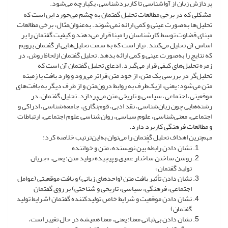
پردازش زبان از آواشناسی تا کاربردشناسی، یکپارچه می‌شود.
مشکلی که در برخی مطالعات تحلیل گفتمان به چشم می‌خورد این است که
تحلیل‌ها به‌صورت عینی و کمی ارائه نمی‌شوند. به‌عنوان‌مثال، برخی مطالعات
مبنای قضاوت توسط کارشناسان را مبنا قرار می‌دهند و کیفیت گفتمان را بر
اساس آن تحلیل می‌کنند. نیاز است که به سمت تحلیل‌هایی از گفتمان برویم
که نتایج را به‌صورت عینی و کمی ارائه بدهد. تحلیل گفتمان ازلحاظ روش، در
زمره تحلیل‌های کیفی قرار می‌گیرد. ادعای تحلیل گفتمان آن است که
تحلیل‌گر در بررسی یک متن، از خود متن فراتر می‌رود و وارد بافت یا زمینه
متن می‌شود؛ یعنی، ازیک‌طرف به روابط درون‌متن و از طرف دیگر به بافت‌های
موقعیتی، اجتماعی، سیاسی و تاریخی متن می‌پردازد. تحلیل گفتمان، در
رشته‌هایی چون زبان‌شناسی، نقد ادبی، قوم‌نگاری، جامعه‌شناسی، ادراکی و
اجتماعی، معنی‌شناسی، علوم سیاسی، روان‌شناسی علوم اجتماعی، ارتباطات
و مطالعات فرهنگی کاربرد دارد.
مهم‌ترین اهداف تحلیل گفتمان را می‌توان به‌این‌ترتیب خلاصه کرد:
نشان دادن رابطهٔ بین نویسنده، متن و خواننده
روشن ساختن ساختار عمیق و پیچیده تولید متن؛ یعنی، «جریان
تولید گفتمان»
نشان دادن تأثیر بافت متن (واحدهای زبانی) و بافت موقعیتی (عوامل
اجتماعی، فرهنگی، سیاسی، تاریخی و شناختی) بر روی گفتمان
نشان دادن موقعیت و شرایط خاص تولیدکننده گفتمان (شرایط تولید
گفتمان)
نشان دادن بی‌ثباتی معنا؛ یعنی، معنا همیشه در حال تغییر است،