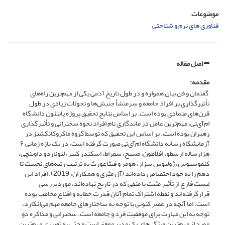
موضوعات
فناوری های نرم و شناختی
اصل مقاله
مقدمه:
گفتمان و فن بیان همواره و در طول تاریخ آدمی یکی از مهم‌ترین راه‌های
تأثیرگذاری بر افراد جامعه و سرمنشأ جنبش‌ها و تحولات زیادی در طول
قرن‌های متمادی بوده است. بر اساس نتایج تحقیق پروژه پانتئون دانشگاه
ام‌آی‌تی، مهم‌ترین عامل در ماندگاری نام افراد نحوه سخنرانی و تأثیرگذاری
رهبران بوده است. بر اساس این تحقیق که توسط گروه ماکروکانکشنز در
آزمایشگاه رسانه دانشگاه ام‌آی‌تی صورت گرفته است، در یک بازه زمانی ۶
هزارساله ارسطو، افلاطون، مسیح، سقراط، اسکندر کبیر، لئوناردو داوینچی،
کنفوسیوس، ژولیوس سزار، هومر و فیثاغورث به ترتیب رتبه‌های نخست تا
دهم را به خود اختصاص داده‌اند (آل مثری و همکاران، 2019). افراد این
لیست فارغ از تأثیر مثبت یا منفی که در تاریخ نهاده‌اند، موردبررسی
قرارگرفته‌اند و نقطه اشتراک تمام آنان قدرت خطابه و اقناع مخاطب بوده
است. اما آنچه در عصر کنونی با توجه به ساختارهای جامعه مهم می‌انگارد،
توجه به این مهارت برای موفقیت فرد و جامعه است. سخنرانی و مذاکره دو
مورد از مهم‌ترین ویژگی‌های یک مدیر موفق است و حتی به تعبیری مهم‌ترین