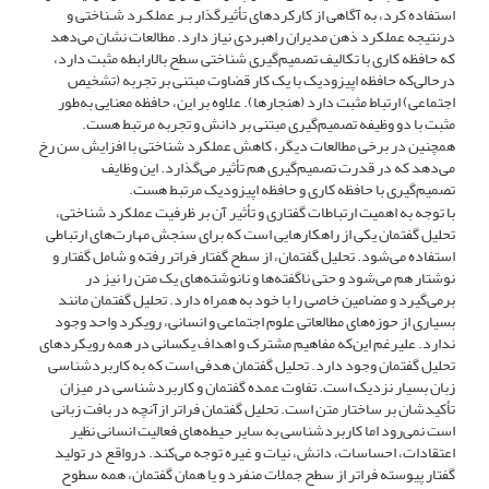
استفاده کرد، به آگاهی از کارکردهای تأثیرگذار بـر عملکـرد شـناختی و
درنتیجه عملکرد ذهن مدیران راهبردی نیاز دارد. مطالعات نشان می‌دهد
که حافظه کاری با تکالیف تصمیم‌گیری شناختی سطح بالارابطه مثبت دارد،
درحالی‌که حافظه اپیزودیک با یک کار قضاوت مبتنی بر تجربه (تشخیص
اجتماعی) ارتباط مثبت دارد (هنجارها). علاوه بر این، حافظه معنایی به‌طور
مثبت با دو وظیفه تصمیم‌گیری مبتنی بر دانش و تجربه مرتبط هست.
همچنین در برخی مطالعات دیگر، کاهش عملکرد شناختی با افزایش سن رخ
می‌دهد که در قدرت تصمیم‌گیری هم تأثیر می‌گذارد. این وظایف
تصمیم‌گیری با حافظه کاری و حافظه اپیزودیک مرتبط هست.
با توجه به اهمیت ارتباطات گفتاری و تأثیر آن بر ظرفیت عملکرد شناختی،
تحلیل گفتمان یکی از راهکارهایی است که برای سنجش مهارت‌های ارتباطی
استفاده می‌شود. تحلیل گفتمان، از سطح گفتار فراتر رفته و شامل گفتار و
نوشتار هم می‌شود و حتی ناگفته‌ها و نانوشته‌های یک متن را نیز در
برمی‌گیرد و مضامین خاصی را با خود به همراه دارد. تحلیل گفتمان مانند
بسیاری از حوزه‌های مطالعاتی علوم اجتماعی و انسانی، رویکرد واحد وجود
ندارد. علیرغم این‌که مفاهیم مشترک و اهداف یکسانی در همه رویکردهای
تحلیل گفتمان وجود دارد. تحلیل گفتمان هدفی است که به کاربردشناسی
زبان بسیار نزدیک است. تفاوت عمده گفتمان و کاربردشناسی در میزان
تأکیدشان بر ساختار متن است. تحلیل گفتمان فراتر ازآنچه در بافت زبانی
است نمی‌رود اما کاربردشناسی به سایر حیطه‌های فعالیت انسانی نظیر
اعتقادات، احساسات، دانش، نیات و غیره توجه می‌کند. درواقع در تولید
گفتار پیوسته فراتر از سطح جملات منفرد و یا همان گفتمان، همه سطوح