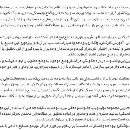
ی خرید تجهیزات دفاعی و عدم فروش تجهیزات نظامی به دلیل تحریم‌های تسلیحاتی سازما
ین کشور قرار داده است، توجه ویژه به تولید داخلی و قطع وابستگی نظامی به بیگانگان ا
وری پیچیده و خاص آن‌ها، در راستای تأمین نیازمندی‌های پرنده‌ها و تجهیزات زمینی، مج
رخانجات این مجتمع پس از سالیان متمادی علی‌رغم اقدامات قابل‌ توجه و جهادی، با چالش‌
ارکنان، در رابطه با افزایش بهره‌وری مجتمع اوج انجام ‌نشده است؛ ازهمین­رو این موارد م
، آموزش کارکنان، واگذاری بودجه و اعتبارات مناسب) بر ارتقای بهره‌وری این صنایع با
علی و آینده در اختیار آنان قرار گیرد و فرماندهان و مدیران با بهره‌گیری از این تحقیق، با
 دفاع از مرزهای هوایی کشور تحقق بخشند.
 ارزیابی و قضاوت درباره چگونگی حرکت از وضع موجود به وضع مطلوب را ایجاد می‌کند و 
‌دهد و از طرفی سازمان را قادر می‌سازد تا از راه بهبود بهره‌وری، طرح‌های راهبردی خود 
الیت خود با فراز و نشیب‌های فراوانی مواجه بوده‌اند به‌طوری‌که علی‌رغم فعالیت‌های چ
م تخصیص بودجه و اعتبارات کافی، سطح تحصیلات پایین کارکنان و تجربی بودن مهارت آ
نان باتجربه و سیر بازنشستگی کارکنان قدیمی، گسترده بودن مجتمع و اشکالات تأسیسا
یر مجموعه فرماندهی آماد و پشتیبانی نهاجا قرار گرفت؛ ولی پس از مواجهه با اشکالات مت
شایان‌ ذکر است با عنایت به اینکه مجتمع اوج نهاجا اصلی‌ترین و مهم‌ترین مجموعه تولیدی نهاجا بوده و محقق نیز با تو
اهنگی اساتید محترم راهنما و مشاور در ادامه تحقیق، بر مطالعه این مجتمع تمرکز نموده 
ده است مسئله مورد تحقیق را به‌صورت زیر می‌توان تبیین نمود:
اگذاری بودجه و اعتبارات مناسب) بر ارتقای بهره‌وری مراکز تولیدی صنایع دفاعی با تمر