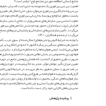
منابع انسانی (مطالعه موردی مجتمع اوج) چقدر است؟
اهمیت بررسی بهره‌وری یک مجموعه به حدی است که برابر تحقیقات
بایست به‌طور مداوم و پیوسته به ارزیابی بهره‌وری اقدام نموده و با ش
تفاوت اساسی بین سازمان‌های صنعتی وزارت دفاع با سایر سازمان‌
افزایش ثروت سهامداران، محور بوده و جنس شاخص‌های بهره‌وری 
می‌گردد، تأمین نیازمندی‌های تسلیحاتی و پشتیبانی نیروهای مسلح
می‌گردد (رشمه و همکاران، ۱۴۰۰).
با توجه به شرایط کنونی و تحریم‌های اعمال‌شده از سوی غرب، تأم
تحمیل هزینه‌های سنگین بر پیکره کشور تا حدودی امکان‌پذیر می‌
هوایی می‌باشند، ایمنی هواپیماها را به مخاطره می‌اندازد؛ بنابر
هوانوردی به‌خصوص در بخش نظامی ضرورت ادامه و پویاسازی ه
ضرورت نظری تحقیق از آنجاست که فقدان پژوهش جامع در حوزه بهره
تعیین میزان تأثیر عوامل مؤثر، منجر به خلأ پیشینه در حوزه پژ
در بُعد ضرورت عملی تحقیق، به نظر می‌رسد در شرایط کنونی کش
گران‌قیمت و پیچیده هوا و فضا بر هیچ‌کس پوشیده نیست؛ لازم به
نیاز هواپیماهای جنگی، به‌صورت با واسطه و از روش دور زدن تحری
تولیدی به روش‌های تقریباً سنتی و غیرعلمی انجام‌گرفته و با تو
مدیریتی فعلی کارایی خود را از دست ‌داده است.
پیشینه­ پژوهش