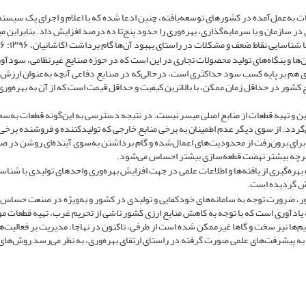
 به‌عمل‌آمده در کشورهای توسعه‌یافته، چنین ادعا شده که با اعلام و اجرای یک سیست
ناسایی نقاط ضعف و مشکلات در راستای بهبود آن‌ها گام برداشت (کاشانیان، ۱۳۹۶: ۱۶۶).
ها و بنگاه‌های تولید محصولات تجاری در این است که در حوزه صنایع غیرنظامی، سودآور
هم بر پایه کسب سود حداکثری است، درحالی‌که در صنایع دفاعی آنچه به‌عنوان ارزش 
 کشور در حداقل زمان ممکن، با بالاترین کیفیت و حداقل قیمت است که از آن به بهره‌وری 
ین و تهیه قطعات از منابع اصلی میسر نیست. در نتیجه دسترسی به این‌گونه قطعات به‌سخت
گردد. از سوی دیگر عدم اطمینان به برخی منابع خارجی که تولیدکننده و فروشنده برخی 
این برای برون‌رفت از محدودیت‌های اعمال‌شده و گام برداشتن به‌سوی آینده‌ای روشن در 
رچه بیشتر نهضت قطعه‌سازی بیشتر احساس می‌شود.
‌گیری از یافته‌ها و اطلاعات علمی در جهت افزایش بهره‌وری واحدهای تولیدی با شناسا
وهش گردیده است.
ور، ضرورت توجه به سامانه‌های خودکفایی و تولیدی در کشور و به‌ویژه در صنعت حساس،
 یادآوری است که با توجه به کاهش منابع ارزی کشور ناشی از تحریم غرب، تهیه قطعات م
م‌ها نیز سخت و گاها غیرممکن شده است از طرفی، تاکنون در نهاجا، مدیریت بر فعالیت‌ه
جه به پیشرفت‌های علمی صورت گرفته در راستای ارتقای بهره‌وری، به نظر می‌رسد روش‌های