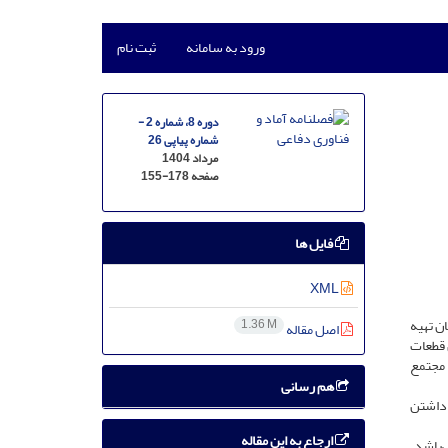
ورود به سامانه
ثبت نام
دوره 8، شماره 2 -
شماره پیاپی 26
مرداد 1404
صفحه
155-178
فایل ها
XML
ن تهیه
1.36 M
اصل مقاله
 قطعات
 مجتمع
هم رسانی
 داشتن
ارجاع به این مقاله
‌باشد.