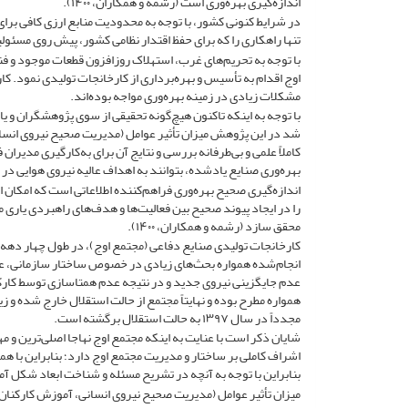
اندازه‌گیری بهره‌وری است (رشمه و همکاران، ۱۴۰۰).
در شرایط کنونی کشور، با توجه به محدودیت منابع ارزی کافی برا
تنها راهکاری را که برای حفظ اقتدار نظامی کشور، پیش روی مسئول
با توجه به تحریم‌های غرب، استهلاک روزافزون قطعات موجود و فنا
اوج اقدام به تأسیس و بهره‌برداری از کارخانجات تولیدی نمود. کا
مشکلات زیادی در زمینه بهره‌وری مواجه بوده‌اند.
با توجه به اینکه تاکنون هیچ‌گونه تحقیقی از سوی پژوهشگران و یا ک
شد در این پژوهش میزان تأثیر عوامل (مدیریت صحیح نیروی انسانی
کاملاً علمی و بی‌طرفانه بررسی و نتایج آن برای به‌کارگیری مدیران ف
بهره‌وری صنایع یادشده، بتوانند به اهداف عالیه نیروی هوایی در
اندازه‌گیری صحیح بهره‌وری فراهم‌کننده اطلاعاتی است که امکان
را در ایجاد پیوند صحیح بین فعالیت‌ها و هدف‌های راهبردی یاری می
محقق سازد (رشمه و همکاران، ۱۴۰۰).
کارخانجات تولیدی صنایع دفاعی (مجتمع اوج)، در طول چهار دهه فع
انجام‌شده همواره بحث‌های زیادی در خصوص ساختار سازمانی، عد
عدم جایگزینی نیروی جدید و در نتیجه عدم همتاسازی توسط کارک
همواره مطرح بوده و نهایتاً مجتمع از حالت استقلال خارج شده و ز
مجدداً در سال ۱۳۹۷ به حالت استقلال برگشته است.
اشراف کاملی بر ساختار و مدیریت مجتمع اوج دارد؛ بنابراین با هم
بنابراین با توجه به آنچه در تشریح مسئله و شناخت ابعاد شکل آم
میزان تأثیر عوامل (مدیریت صحیح نیروی انسانی، آموزش کارکنان، و