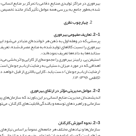
بهره‌وری در مراکز تولیدی صنایع دفاعی با تمرکز بر منابع انسانی»
شده به‌طور جامع به بررسی همه عوامل تأثیرگذار مانند تخصیص اع
چهارچوب نظری
2-1. تعاریف مفهومی بهره‌وری
پرسشی که در وهله اول به ذهن هر خواننده‌ای متبادر می‌شود ا
بهره‌وری را نسبت کالاهای تولیدشده به منابع مصرف‌شده، تعریف
ستانده‌ها به داده‌ها تعریف نموده‌اند».
استیفن پی. رابینز بهره‌وری را مجموعه‌ای از کارایی و اثربخشی می‌دا
اهدافی که در مورد میزان دستیابی به رضایت ارباب‌رجوعان است
(رضایت ارباب‌رجوعان) دست یابد، کارایی بالاتری از قبل خواهد د
(کاظمی ۱۳۹۶: ۱۲).
2-2. عوامل مدیریتی مؤثر در ارتقای بهره‌وری
اندیشمندان مدیریت منابع انسانی بر این باورند که سازمان‌های پی
سازمانی و راهبردهای توسعه و بالندگی قابلیت‌های کارکنان، می‌توانند
2-3. نحوه آموزش کارکنان
سازمان‌ها و نهادهای مختلف هر جامعه‌ای عموماً بر اساس نیازهای مع
ویژه‌ای است که برای ادامه حیات اجتماعی ضروری‌اند و تا زمانی که