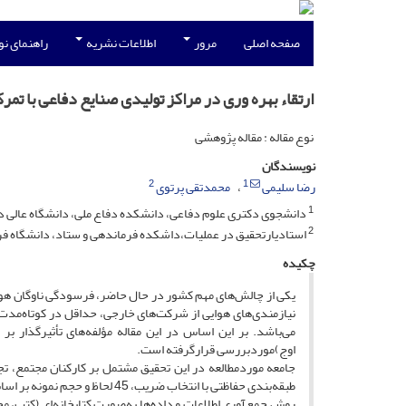
صفحه اصلی
مرور
اطلاعات نشریه
راهنمای ن
ارتقاء بهره وری در مراکز تولیدی صنایع دفاعی با تمر
نوع مقاله : مقاله پژوهشی
نویسندگان
2
1
رضا سلیمی
محمدتقی پرتوی
1
دانشجوی دکتری علوم دفاعی، دانشکده دفاع ملی، دانشگاه عالی دفا
2
استادیارتحقیق در عملیات،داشکده فرماندهی و ستاد، دانشگاه فرم
چکیده
یکی از چالش‌های مهم کشور در حال حاضر، فرسودگی ناوگان هوایی
نیازمندی‌های هوایی از شرکت‌های خارجی، حداقل در کوتاه‌مدت غی
می‌باشد. بر این اساس در این مقاله مؤلفه‌های تأثیرگذار بر 
اوج)موردبررسی قرارگرفته است.
جامعه موردمطالعه در این تحقیق مشتمل بر کارکنان مجتمع، تجه
طبقه‌بندی حفاظتی با انتخاب ضریب، 45 لحاظ و حجم نمونه بر اساس جامعه محدود با استفاده از فرمول کوکران به تعداد 35 نفر محاسبه گردید.
روش جمع‌آوری اطلاعات و داده‌ها به‌صورت کتابخانه‌ای (کتب، مج