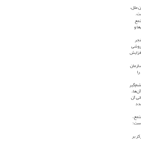
ن ملل،
ست.
تمع
ها و
نجر
 روشی
 افزایش
سازمان
را
شم‌گیر
ن‌ها،
تی آن
عدد
جه به سابقه خدمتی ۷ ساله در این مجتمع،
است؛
کز بر