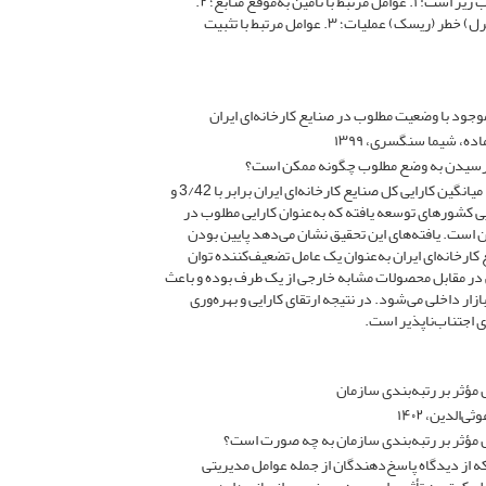
صنعتی وزارت دفاع به ترتیب زیر است: ۱. عوامل مرتبط با تأمین به‌موقع منابع؛ ۲.
عوامل مرتبط با واپایش (کنترل) خطر (ریسک) عملیات؛ ۳. عوامل مرتبط با تثبیت
موجود با وضعیت مطلوب در صنایع کارخانه‌ای ایران
ه، شیما سنگسری، ۱۳۹۹
 رسیدن به وضع مطلوب چگونه ممکن است؟
نتایج مطالعه نشان می‌دهد میانگین کارایی کل صنایع کارخانه‌ای ایران برابر با 3/42 و
یی کشورهای توسعه یافته که به‌عنوان کارایی مطلوب در
ن است. یافته‌های این تحقیق نشان می‌دهد پایین بودن
 کارخانه‌ای ایران به‌عنوان یک عامل تضعیف‌کننده توان
 در مقابل محصولات مشابه خارجی از یک طرف بوده و باعث
زار داخلی می‌شود. در نتیجه ارتقای کارایی و بهره‌وری
ری اجتناب‌ناپذیر است.
 مؤثر بر رتبه‌بندی سازمان
الدین، ۱۴۰۲
ل مؤثر بر رتبه‌بندی سازمان به چه صورت است؟
که از دیدگاه پاسخ‌دهندگان از جمله عوامل مدیریتی