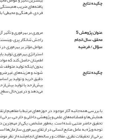
بیشترین تأثیر و عوامل محیطی
چکیده نتایج
یافته‌های ضریب همبستگی پ
فردی، فرهنگی و محیطی) با ب
عنوان پژوهش 5
مروری بر بهره‌وری و تأثیر 
محقق، سال انجام
راجش شانکار پری، وینسنت آر
سؤال / فرضیه
عوامل مؤثر بر بهره‌وری در
استراتژی بهره‌وری تولید ب
اطمینان حاصل کند که مواد 
بدون اینکه تولید متوقف شو
چکیده نتایج
شوند و هزینه‌های غیرضروری 
دقیق خرید و تولید بر اسا
بیش‌ازحد یا تولید بیش‌ازح
می‌دهد و درعین‌حال سطح 
با بررسی همه‌جانبه آثار موجود در حوزه‌های مرتبط با مفاهیم ارت
همایش‌ها و فصلنامه‌های علمی و پژوهشی داخلی و خارجی، برخی از
تحقیق حاضر منتهی شده است. به‌طور مشخص، یکی از مهم‌ترین دس
توجه ویژه به عامل منابع انسانی در ارتقای بهره‌وری سازمان‌ها اس
برخی از تحقیقات نظری، مقالات و رساله‌های انجام‌شده از نظر موض