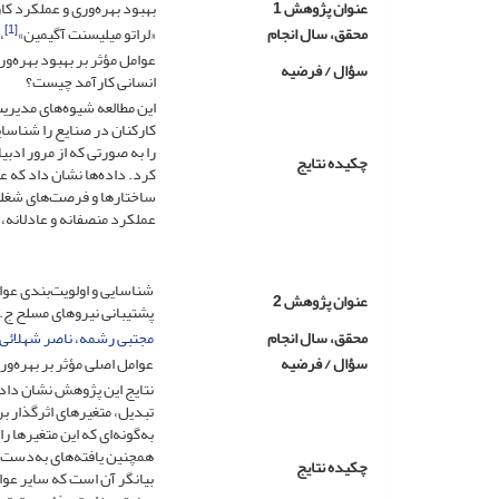
عنوان پژوهش 1
بهبود بهره‌وری و عملکرد کا
[1]
محقق، سال انجام
«لراتو میلیسنت آگیمین»
،
عوامل مؤثر بر بهبود بهره‌و
سؤال / فرضیه
انسانی کارآمد چیست؟
این مطالعه شیوه‌های مدیریت 
کارکنان در صنایع را شناسایی
را به صورتی که از مرور ادب
چکیده نتایج
کرد. داده‌ها نشان داد که عو
ساختارها و فرصت‌های شغلی
عملکرد منصفانه و عادلانه،
شناسایی و اولویت‌بندی عوا
عنوان پژوهش 2
پشتیبانی نیروهای مسلح ج. ا
محقق، سال انجام
مجتبی رشمه‌،
ناصر شهلائی
سؤال / فرضیه
عوامل اصلی مؤثر بر بهره‌و
نتایج این پژوهش نشان داد 
تبدیل، متغیرهای اثرگذار ب
به‌گونه‌ای که این متغیرها ر
همچنین یافته‌های به‌دست‌آ
چکیده نتایج
بیانگر آن است که سایر عوام