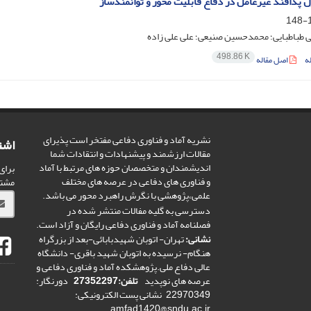
پدافند غیرعامل در دفاع قابلیت محور و توانمندساز
1
طباطبایی؛ محمدحسین صنیعی؛ علی علی زاده
498.86 K
ه
اصل مقاله
نشریه آماد و فناوری دفاعی مفتخر است پذیرای
اشت
مقالات ارزشمند و پیشنهادات و انتقادات شما
اندیشمندان و متخصصان حوزه های مرتبط با آماد
برای
و فناوری های دفاعی در عرصه های مختلف
مشت
علمی،پژوهشی با نگرش راهبرد محور می باشد.
دسترسی به گلیه مفالات منتشر شده در
فصلنامه آماد و فناوری دفاعی رایگان و آزاد است.
نشانی:
تهران- اتوبان شهیدبابائی-بعد از بزرگراه
هنگام- نرسیده به اتوبان شهید باقری- دانشگاه
عالی دفاع ملی.پژوهشکده آماد و فناوری دفاعی و
عرصه های نوپدید
تلفن:27352297
دورنگار:
22970349 نشانی پست الکترونیکی:
amfad1420@sndu.ac.ir