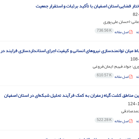
تار فضایی استان اصفهان با تأکید برثبات و استقرار جمعیت
انی؛ احسان علی پوری
736.56 K
ه
اصل مقاله
اط میان توانمند‌سازی نیروهای انسانی و کیفیت اجرای استانداردسازی فرایند د
ری؛ جواد فهیم؛ ایمان فروغی
610.57 K
ه
اصل مقاله
ن مناطق کشت گیاه زعفران به کمک فرآیند تحلیل شبکه‌ای در استان اصفهان
1
حمدصادقی
522.28 K
ه
اصل مقاله