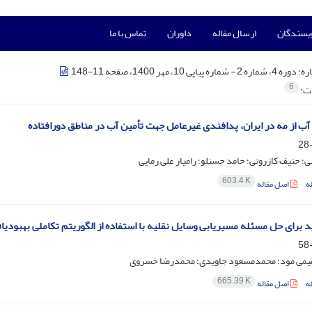
ویسندگان
ارسال مقاله
داوران
تماس با ما
ره:
دوره 4، شماره 2 - شماره پیاپی 10، مهر 1400، صفحه 11-148
6
ات:
ب از مه در ایران، پدافندی غیرعامل جهت تأمین آب در مناطق دورافتاده
ی؛ حنیف کازرونی؛ حامد حسنلو؛ رامیار علی رمایی
603.4 K
ه
اصل مقاله
برای حل مسئله مسیریابی وسایل نقلیه با استفاده از الگوریتم تکاملی بهبودیا
هیمی مود؛ محمدمسعود جاویدی؛ محمدرضا خسروی
665.39 K
ه
اصل مقاله