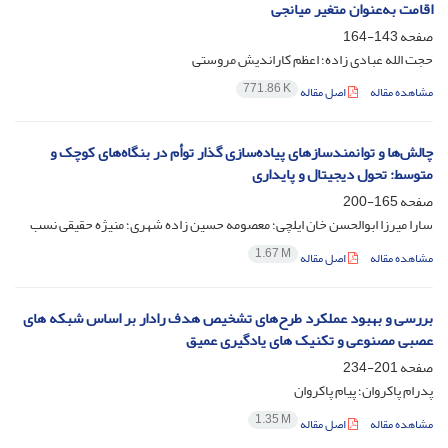
اقامت به‌عنوان متغیر میانجی
صفحه
143-164
حجت الله عبادی زاده؛ اعظم کاراندیش مروستی
771.86 K
مشاهده مقاله
اصل مقاله
چالش‌ها و توانمندسازهای پیاده‌سازی گذار توأم در بنگاه‌های کوچک و
متوسط: تحول دیجیتال و پایداری
صفحه
165-200
سارا میرزا ابوالحسن خان ایلچی؛ معصومه حسین زاده شهری؛ منیژه حقیقی نسب
1.67 M
مشاهده مقاله
اصل مقاله
بررسی و بهبود عملکرد طرح‌های تشخیص هدف رادار بر اساس شبکه های
عصبی مصنوعی و تکنیک های یادگیری عمیق
صفحه
201-234
پدرام پاکروان؛ پیام پاکروان
1.35 M
مشاهده مقاله
اصل مقاله