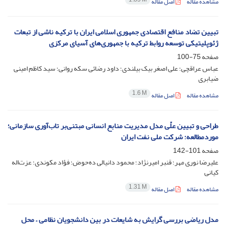
مشاهده مقاله
اصل مقاله
تبیین تضاد منافع اقتصادی جمهوری اسلامی ایران با ترکیه ناشی از تبعات
ژئوپلیتیکی توسعه روابط ترکیه با جمهوری‌های آسیای مرکزی
صفحه
75-100
عباس عراقچی؛ علی اصغر بیک بیلندی؛ داود رضائی سکه روانی؛ سید کاظم امینی
ضیابری
1.6 M
مشاهده مقاله
اصل مقاله
طراحی و تبیین علّی مدل مدیریت منابع انسانی مبتنی‌بر تاب‌آوری سازمانی؛
موردمطالعه: شرکت ملی نفت ایران
صفحه
101-142
علیرضا نوری مهر؛ قنبر امیرنژاد؛ محمود دانیالی ده‌حوض؛ فؤاد مکوندی؛ عزت‌اله
کیانی
1.31 M
مشاهده مقاله
اصل مقاله
مدل ریاضی بررسی گرایش به شایعات در بین دانشجویان نظامی – محل