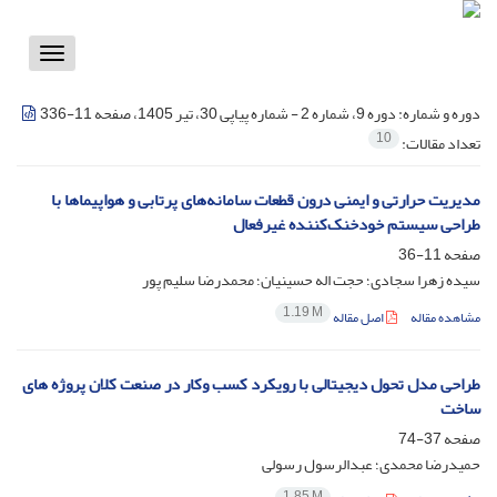
Toggle
vigation
دوره و شماره:
دوره 9، شماره 2 - شماره پیاپی 30، تیر 1405، صفحه 11-336
10
تعداد مقالات:
مدیریت حرارتی و ایمنی درون قطعات سامانه‌های پرتابی و هواپیماها با
طراحی سیستم خودخنک‌کننده غیرفعال
صفحه
11-36
سیده زهرا سجادی؛ حجت اله حسینیان؛ محمدرضا سلیم پور
1.19 M
مشاهده مقاله
اصل مقاله
طراحی مدل تحول دیجیتالی با رویکرد کسب وکار در صنعت کلان پروژه های
ساخت
صفحه
37-74
حمیدرضا محمدی؛ عبدالرسول رسولی
1.85 M