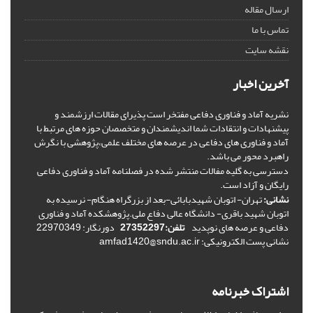
ارسال مقاله
تماس با ما
نقشه سایت
آخرین اخبار
نشریه آماد و فناوری دفاعی مفتخر است پذیرای مقالات ارزشمند و
پیشنهادات و انتقادات شما اندیشمندان و متخصصان حوزه های مرتبط با
آماد و فناوری های دفاعی در عرصه های مختلف علمی،پژوهشی با نگرش
راهبرد محور می باشد.
دسترسی به گلیه مفالات منتشر شده در فصلنامه آماد و فناوری دفاعی
رایگان و آزاد است.
نشانی:
تهران- اتوبان شهیدبابائی-بعد از بزرگراه هنگام- نرسیده به
اتوبان شهید باقری- دانشگاه عالی دفاع ملی.پژوهشکده آماد و فناوری
دفاعی و عرصه های نوپدید
تلفن:27352297
دورنگار: 22970349
نشانی پست الکترونیکی: amfad1420@sndu.ac.ir
اشتراک خبرنامه